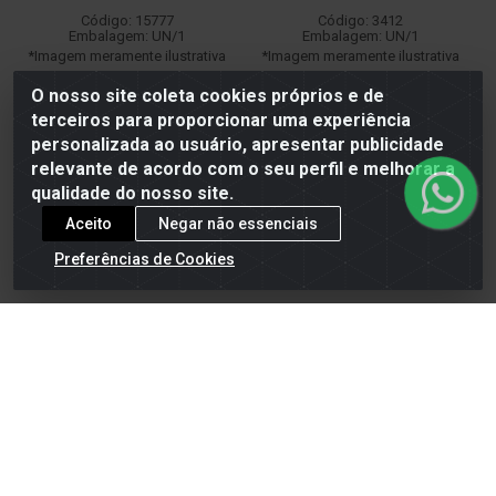
Código: 15777
Código: 3412
Embalagem: UN/1
Embalagem: UN/1
*Imagem meramente ilustrativa
*Imagem meramente ilustrativa
De: R$ 36,61
De: R$ 225,15
O nosso site coleta cookies próprios e de
Por: R$ 27,90
Por: R$ 149,99
terceiros para proporcionar uma experiência
personalizada ao usuário, apresentar publicidade
relevante de acordo com o seu perfil e melhorar a
qualidade do nosso site.
Adicionar
Adicionar
Aceito
Negar não essenciais
Preferências de Cookies
Cadastre-se para receber nossas ofertas!