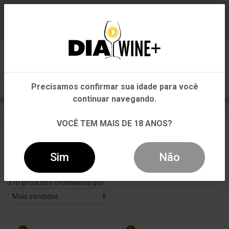
Em que Estado você está?
Baixe já nosso APP
0
Pernambuco
Precisamos confirmar sua idade para você
Outros Estados
continuar navegando.
Portugal
VOCÊ TEM MAIS DE 18 ANOS?
VOLTAR
INÍCIO
PORTUGAL
PORTUGAL
Sim
Não
Filtros
370 produtos ordenados por: