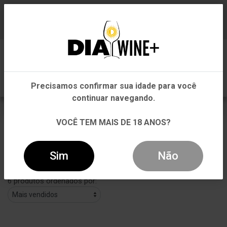
Em que Estado você está?
Baixe já nosso APP
0
Pernambuco
Precisamos confirmar sua idade para você
Outros Estados
continuar navegando.
AZEITE
VOCÊ TEM MAIS DE 18 ANOS?
VOLTAR
INÍCIO
DEPARTAMENTOS
AZEITE
Sim
Não
Filtros
6 produtos ordenados por: