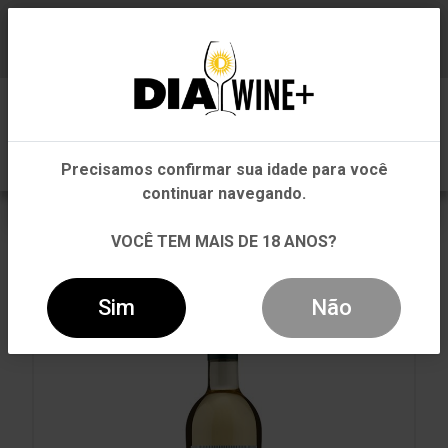
Em que Estado você está?
Baixe já nosso APP
0
Pernambuco
Precisamos confirmar sua idade para você
Outros Estados
continuar navegando.
VOLTAR
INÍCIO
BRANCO
BRANCO
VOCÊ TEM MAIS DE 18 ANOS?
VINHO QUINTA DE BONS VENTOS BRANCO 750ML
Sim
Não