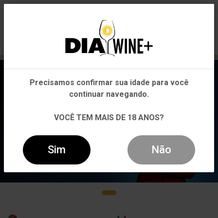
0
Em que Estado você está?
Pernambuco
Precisamos confirmar sua idade para você
Outros Estados
continuar navegando.
VOCÊ TEM MAIS DE 18 ANOS?
Sim
Não