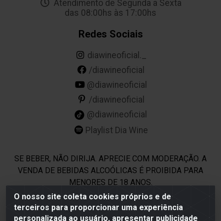
Atendimento de Segunda a Sexta
das 08:00hs às 17:00hs
Redes Sociais
diawineoficial._
/diawineoficial
@diawineoficial
/diawineoficial
@diawineoficial
Playlist Dia Wine
SE BEBER, NÃO DIRIJA. APRECIE COM MODERAÇÃO. A
VENDA DE BEBIDAS ALCOÓLICAS É PROIBIDA PARA
MENORES DE 18 ANOS.
O nosso site coleta cookies próprios e de
terceiros para proporcionar uma experiência
Dia Wine - Rodovia BR 232 KM 22,5 - Moreno/PE - CEP 54800-
personalizada ao usuário, apresentar publicidade