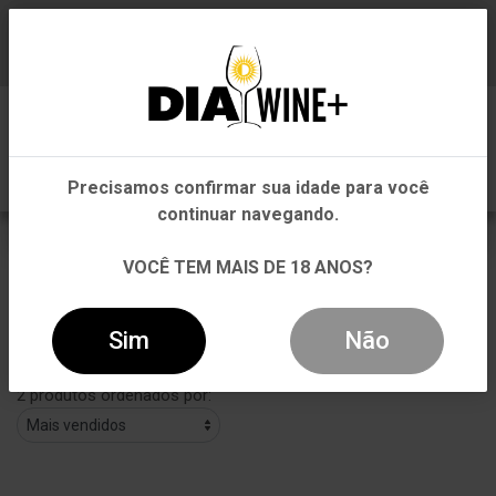
Em que Estado você está?
Baixe já nosso APP
0
Pernambuco
Precisamos confirmar sua idade para você
Outros Estados
continuar navegando.
ÁGUA DE COCO
VOCÊ TEM MAIS DE 18 ANOS?
VOLTAR
INÍCIO
ÁGUA DE COCO
Sim
Não
Filtros
2 produtos ordenados por: