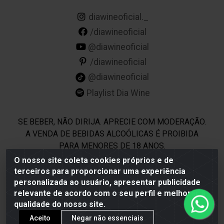
diawineoficial._
/diawineoficial
@diawineoficial
/diawineoficial
@diawineoficial
Playlist Dia Wine
SE BEBER, NÃO DIRIJA. APRECIE COM MODERAÇÃO.
A VENDA DE BEBIDAS ALCOÓLICAS É PROIBIDA
PARA MENORES DE 18 ANOS.
O nosso site coleta cookies próprios e de
terceiros para proporcionar uma experiência
Dia Wine - Rodovia BR 232 KM 22,5 - Moreno/PE - CEP
personalizada ao usuário, apresentar publicidade
54800-000 - CNPJ 69.944.973/0001-85
relevante de acordo com o seu perfil e melhorar a
qualidade do nosso site.
Aceito
Negar não essenciais