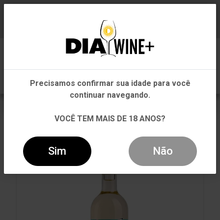
Em que Estado você está?
Baixe já nosso APP
0
Pernambuco
Precisamos confirmar sua idade para você
Outros Estados
continuar navegando.
VOLTAR
INÍCIO
BRANCO
BRANCO
VOCÊ TEM MAIS DE 18 ANOS?
VINHO LEVITY VERDE BRANCO 750ML
Sim
Não