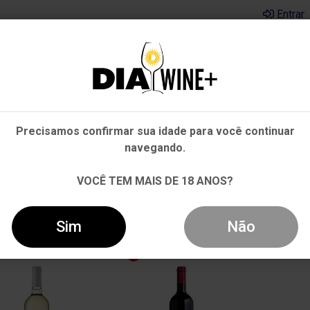
Entrar
Em que Estado você está?
Pernambuco
Cervejas
Kits
Departamentos
Mai
Precisamos confirmar sua idade para você continuar
Outros Estados
navegando.
VOCÊ TEM MAIS DE 18 ANOS?
Sim
Não