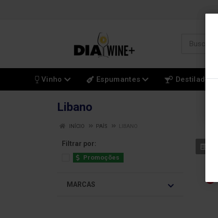
Vinho
Espumantes
Destilados
Libano
INÍCIO
PAÍS
LIBANO
Filtrar por:
Promoções
MARCAS