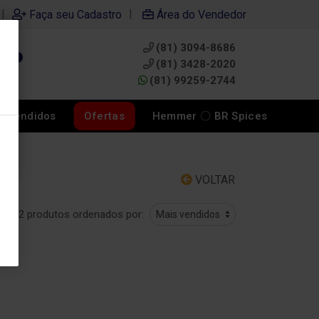
|
|
Faça seu Cadastro
Área do Vendedor
(81) 3094-8686
0
(81) 3428-2020
(81) 99259-2744
s Vendidos
Ofertas
Hemmer 〇 BR Spices
VOLTAR
2 produtos ordenados por: