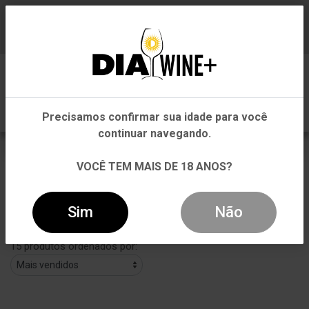
Em que Estado você está?
Baixe já nosso APP
0
Pernambuco
Precisamos confirmar sua idade para você
Outros Estados
continuar navegando.
WHISKY
VOCÊ TEM MAIS DE 18 ANOS?
VOLTAR
INÍCIO
DESTILADOS
WHISKY
Sim
Não
Filtros
15 produtos ordenados por: