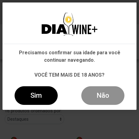
Em que Estado você está?
Baixe já nosso APP
0
Pernambuco
Precisamos confirmar sua idade para você
Outros Estados
continuar navegando.
Mais Vendidos
VOCÊ TEM MAIS DE 18 ANOS?
VOLTAR
INÍCIO
MAIS VENDIDOS
Sim
Não
Filtros
16 produtos ordenados por: