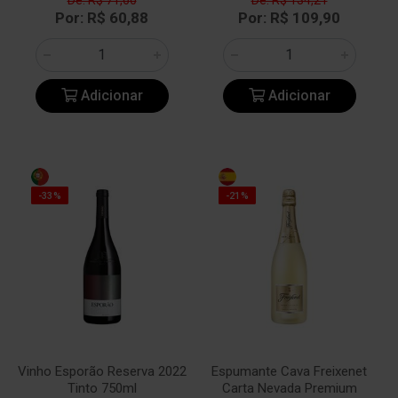
De: R$ 71,60
De: R$ 134,21
Por: R$ 60,88
Por: R$ 109,90
Adicionar
Adicionar
-33%
-21%
Vinho Esporão Reserva 2022
Espumante Cava Freixenet
Tinto 750ml
Carta Nevada Premium