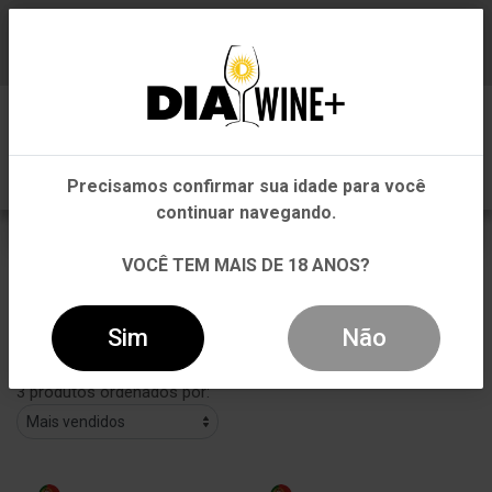
Em que Estado você está?
Baixe já nosso APP
0
Pernambuco
Precisamos confirmar sua idade para você
Outros Estados
continuar navegando.
Portugal
VOCÊ TEM MAIS DE 18 ANOS?
VOLTAR
INÍCIO
PAÍS
PORTUGAL
Sim
Não
Filtros
3 produtos ordenados por: