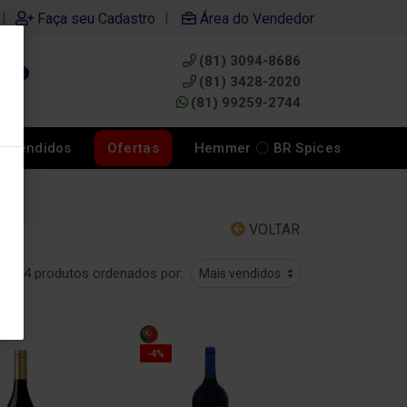
|
|
Faça seu Cadastro
Área do Vendedor
(81) 3094-8686
0
(81) 3428-2020
(81) 99259-2744
s Vendidos
Ofertas
Hemmer 〇 BR Spices
VOLTAR
4 produtos ordenados por:
-4%