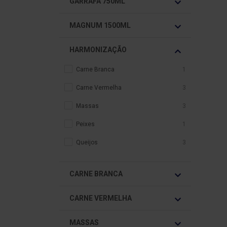
GARRAFA 750ML
MAGNUM 1500ML
HARMONIZAÇÃO
Carne Branca
1
Carne Vermelha
3
Massas
3
Peixes
1
Queijos
3
CARNE BRANCA
CARNE VERMELHA
MASSAS