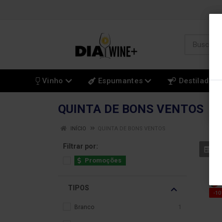
Vinho
Espumantes
Destilados
QUINTA DE BONS VENTOS
INÍCIO
QUINTA DE BONS VENTOS
Filtrar por:
Promoções
TIPOS
-1
Branco
1