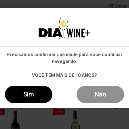
Entrar
Em que Estado você está?
Pernambuco
Cervejas
Kits
Departamentos
Mai
Precisamos confirmar sua idade para você continuar
Outros Estados
navegando.
VOCÊ TEM MAIS DE 18 ANOS?
Sim
Não
0%
-12%