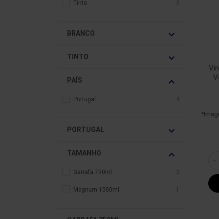
Tinto
3
BRANCO
TINTO
Vin
V
PAÍS
Portugal
4
*Imag
PORTUGAL
TAMANHO
Garrafa 750ml
3
Magnum 1500ml
1