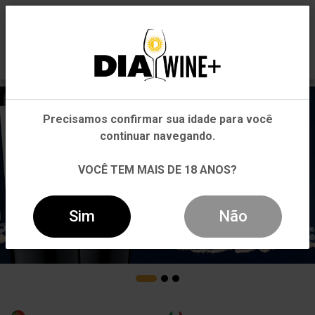
0
Em que Estado você está?
Pernambuco
Precisamos confirmar sua idade para você
Outros Estados
continuar navegando.
VOCÊ TEM MAIS DE 18 ANOS?
Sim
Não