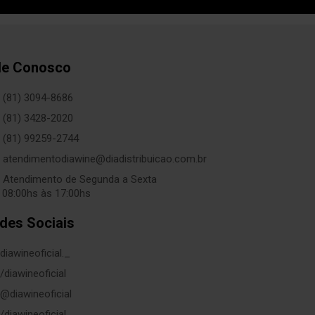
le Conosco
(81) 3094-8686
(81) 3428-2020
(81) 99259-2744
atendimentodiawine@diadistribuicao.com.br
Atendimento de Segunda a Sexta
 08:00hs às 17:00hs
des Sociais
diawineoficial._
/diawineoficial
@diawineoficial
/diawineoficial