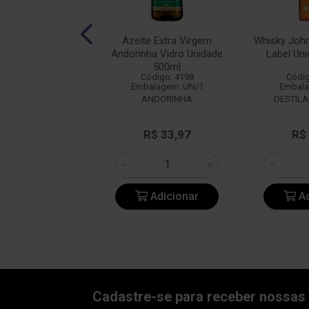
ilano Chardonnay
Azeite Extra Virgem
Whisky John
anco 750ml
Andorinha Vidro Unidade
Label Un
500ml
digo: 23328
Código: 4198
Códig
alagem: UN/1
Embalagem: UN/1
Embala
ANDORINHA
DESTIL
R$ 31,30
R$ 33,97
R$
Adicionar
Adicionar
Ad
Cadastre-se para receber nossas 