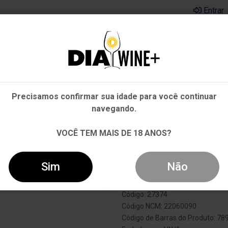
Entrar
Em que Estado você está?
Pernambuco
Cervejas
Kits
Departamentos
Mai
Precisamos confirmar sua idade para você continuar
Outros Estados
navegando.
Vodka Smirnof
VOCÊ TEM MAIS DE 18 ANOS?
Sim
Não
Produto Esgotado
Código: 27374
Código NCM: 22060090
Código de Barras do Produto: 7