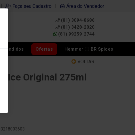
|
|
Faça seu Cadastro
Área do Vendedor
(81) 3094-8686
0
(81) 3428-2020
(81) 99259-2744
s Vendidos
Ofertas
Hemmer 〇 BR Spices
VOLTAR
f Ice Original 275ml
893218003603