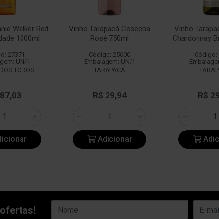
nie Walker Red
Vinho Tarapacá Cosecha
Vinho Tarapa
idade 1000ml
Rosé 750ml
Chardonnay B
o: 27371
Código: 25600
Código:
gem: UN/1
Embalagem: UN/1
Embalage
ADOS TODOS
TARAPACÁ
TARAP
 87,03
R$ 29,94
R$ 2
icionar
Adicionar
Adic
ofertas!