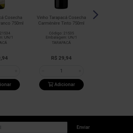
cá Cosecha
Vinho Tarapacá Cosecha
Vinho Tarapacá
ranco 750ml
Carménère Tinto 750ml
Cabernet Sauvig
750ml
 21534
Código: 21535
Código: 21
m: UN/1
Embalagem: UN/1
Embalagem: 
ACÁ
TARAPACÁ
TARAPAC
9,94
R$ 29,94
R$ 29,9
ionar
Adicionar
Adicio