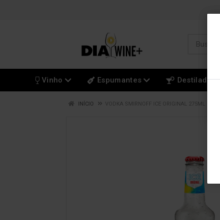
Vinho
Espumantes
Destilados
INÍCIO
VODKA SMIRNOFF ICE ORIGINAL 275ML