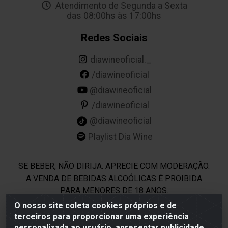
Atendimento de Segunda a Sexta
das 08:00hs às 17:00hs
Redes Sociais
diawineoficial._
/diawineoficial
@diawineoficial
/diawineoficial
@diawineoficial
Playlist Dia Wine
SE BEBER, NÃO DIRIJA. APRECIE COM MODERAÇÃO.
A VENDA DE BEBIDAS ALCOÓLICAS É PROIBIDA
PARA MENORES DE 18 ANOS.
O nosso site coleta cookies próprios e de
terceiros para proporcionar uma experiência
Dia Wine - Rodovia BR 232 KM 22,5 - Moreno/PE - CEP
personalizada ao usuário, apresentar publicidade