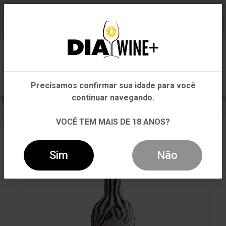
Em que Estado você está?
Baixe já nosso APP
0
Pernambuco
Precisamos confirmar sua idade para você
Outros Estados
continuar navegando.
VOLTAR
INÍCIO
TINTO
TINTO
VOCÊ TEM MAIS DE 18 ANOS?
VINHO VIK LA PIU BELLE 2021 TINTO 750ML
Sim
Não