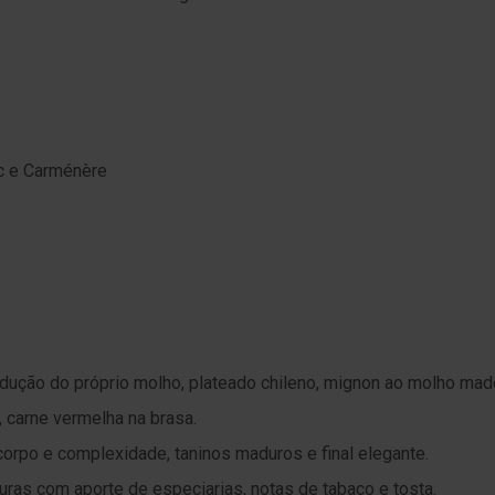
nc e Carménère
dução do próprio molho, plateado chileno, mignon ao molho mad
 carne vermelha na brasa.
corpo e complexidade, taninos maduros e final elegante.
uras com aporte de especiarias, notas de tabaco e tosta.