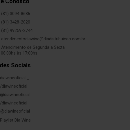
le Conosco
(81) 3094-8686
(81) 3428-2020
(81) 99259-2744
atendimentodiawine@diadistribuicao.com.br
Atendimento de Segunda a Sexta
 08:00hs às 17:00hs
des Sociais
diawineoficial._
/diawineoficial
@diawineoficial
/diawineoficial
@diawineoficial
Playlist Dia Wine