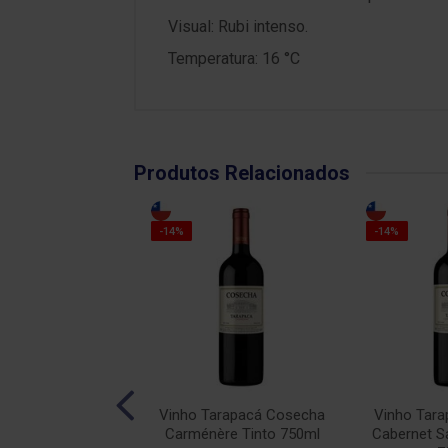
Visual: Rubi intenso.
Temperatura: 16 °C
Produtos Relacionados
-14%
-14%
calhôa JP Azeitão
Vinho Tarapacá Cosecha
Vinho Tar
into 750ml
Carménère Tinto 750ml
Cabernet S