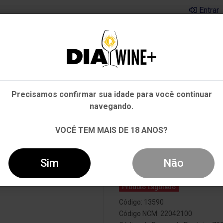
Entrar
Em que Estado você está?
Pernambuco
Cervejas
Kits
Departamentos
Mai
Precisamos confirmar sua idade para você continuar
Outros Estados
navegando.
 750ML
VOCÊ TEM MAIS DE 18 ANOS?
Vinho Vik 201
Sim
Não
Produto Esgotado
Código: 13590
Código NCM: 22042100