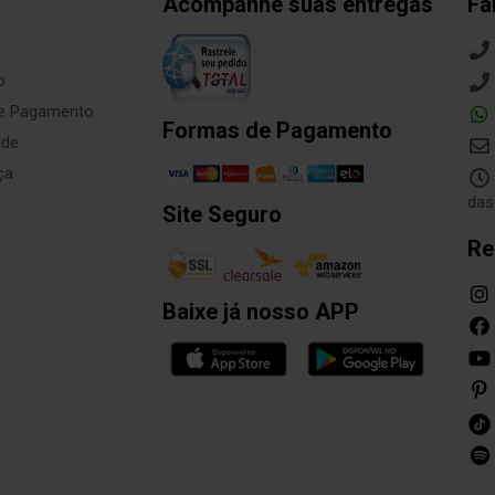
Acompanhe suas entregas
Fa
o
de Pagamento
Formas de Pagamento
ade
ça
das
Site Seguro
Re
Baixe já nosso APP