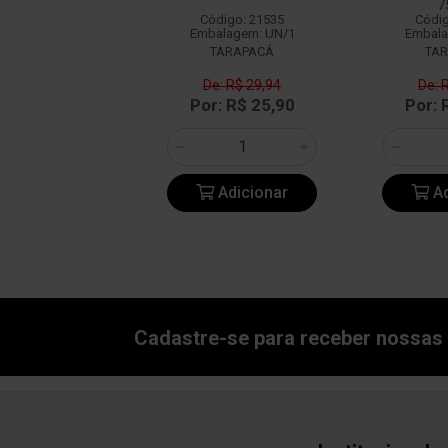
7
digo: 14349
Código: 21535
Códig
alagem: UN/1
Embalagem: UN/1
Embala
BACALHOA
TARAPACÁ
TA
e: R$ 47,18
De: R$ 29,94
De: 
: R$ 36,90
Por: R$ 25,90
Por: 
Adicionar
Adicionar
Ad
Cadastre-se para receber nossas 