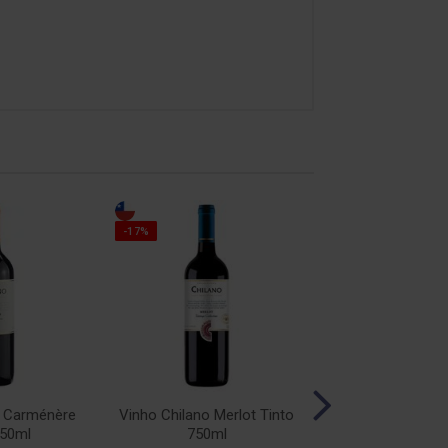
-17%
-17%
o Carménère
Vinho Chilano Merlot Tinto
Vinho Chilano Sy
750ml
750ml
750ml