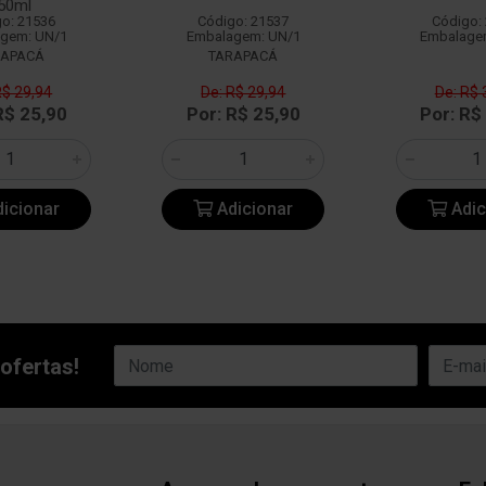
50ml
o: 21536
Código: 21537
Código:
gem: UN/1
Embalagem: UN/1
Embalage
RAPACÁ
TARAPACÁ
R$ 29,94
De: R$ 29,94
De: R$ 
R$ 25,90
Por: R$ 25,90
Por: R$
icionar
Adicionar
Adic
ofertas!