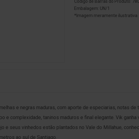
Código de Barras do Produto: 7
Embalagem: UN/1
*Imagem meramente ilustrativa
melhas e negras maduras, com aporte de especiarias, notas de t
rpo e complexidade, taninos maduros e final elegante. Vik ganh
lejo e seus vinhedos estão plantados no Vale do Millahue, conhe
ômetros ao sul de Santiago.