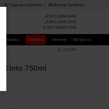
|
|
Faça seu Cadastro
Área do Vendedor
(81) 3094-8686
0
(81) 3428-2020
(81) 99259-2744
s Vendidos
Ofertas
Hemmer 〇 BR Spices
VOLTAR
4 Tinto 750ml