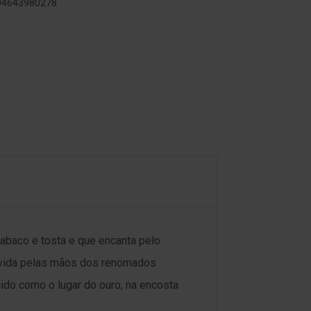
804643980278
abaco e tosta e que encanta pelo
a vida pelas mãos dos renomados
cido como o lugar do ouro, na encosta