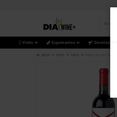
Vinho
Espumantes
Destilados
INÍCIO
TINTO
TINTO
VINHO VIK 2014 TINTO