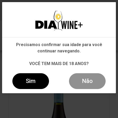
Em que Estado você está?
Baixe já nosso APP
0
Pernambuco
Precisamos confirmar sua idade para você
Outros Estados
continuar navegando.
VOLTAR
INÍCIO
TINTO
TINTO
VOCÊ TEM MAIS DE 18 ANOS?
VINHO VENTISQUERO QUEULAT PINOT NOIR TINTO
750ML
Sim
Não