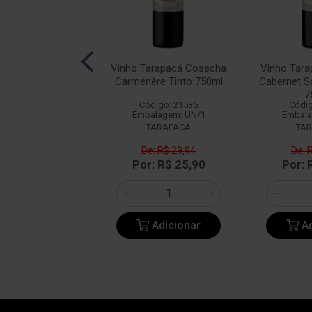
calhôa JP Azeitão
Vinho Tarapacá Cosecha
Vinho Tar
into 750ml
Carménère Tinto 750ml
Cabernet S
7
digo: 14349
Código: 21535
Códig
alagem: UN/1
Embalagem: UN/1
Embala
BACALHOA
TARAPACÁ
TA
e: R$ 47,18
De: R$ 29,94
De: 
: R$ 36,90
Por: R$ 25,90
Por: 
Adicionar
Adicionar
Ad