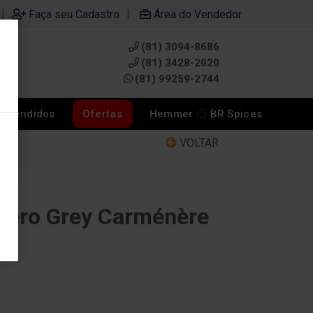
|
|
Faça seu Cadastro
Área do Vendedor
(81) 3094-8686
0
(81) 3428-2020
(81) 99259-2744
s Vendidos
Ofertas
Hemmer 〇 BR Spices
VOLTAR
uero Grey Carménère