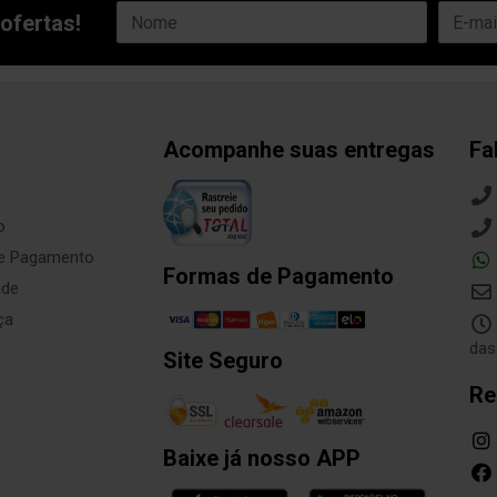
ofertas!
Acompanhe suas entregas
Fa
o
de Pagamento
Formas de Pagamento
ade
ça
das
Site Seguro
Re
Baixe já nosso APP