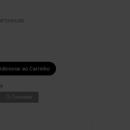
808725401200
dicionar ao Carrinho
ga
Consultar