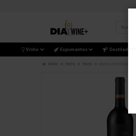
Vinho
Espumantes
Destilados
INÍCIO
TINTO
TINTO
VINHO VENTISQUERO 