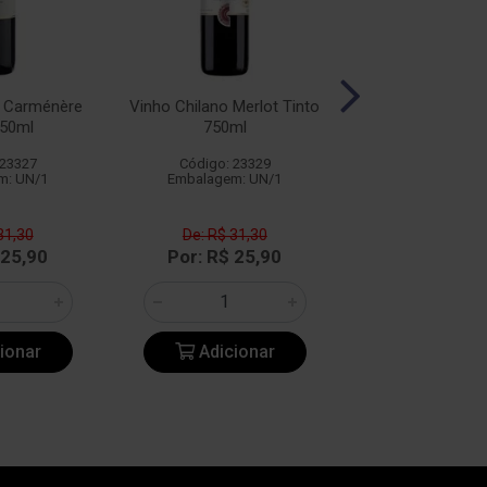
o Carménère
Vinho Chilano Merlot Tinto
Vinho Chilano Sy
750ml
750ml
750ml
 23327
Código: 23329
Código: 23
m: UN/1
Embalagem: UN/1
Embalagem: 
31,30
De: R$ 31,30
De: R$ 31
 25,90
Por: R$ 25,90
Por: R$ 2
ionar
Adicionar
Adicio