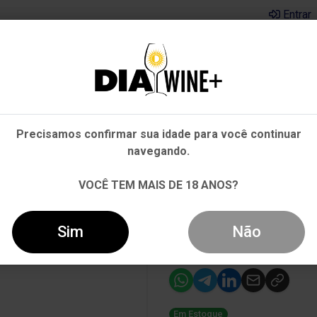
Entrar
Em que Estado você está?
Pernambuco
Cervejas
Kits
Departamentos
Mai
Precisamos confirmar sua idade para você continuar
Outros Estados
navegando.
GREY CARMÉNÈRE TINTO 750ML
VOCÊ TEM MAIS DE 18 ANOS?
-14%
Vinho Ventisq
Sim
Não
Tinto 750ml
Em Estoque