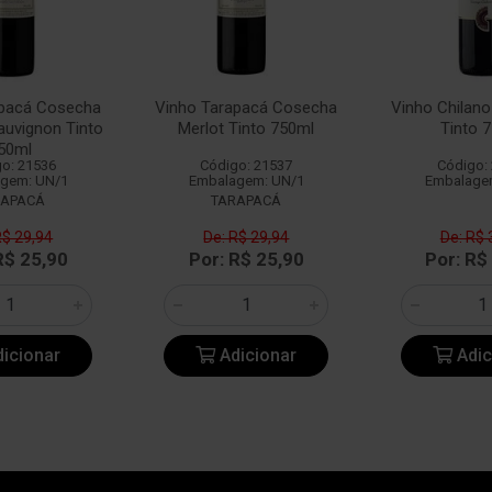
apacá Cosecha
Vinho Tarapacá Cosecha
Vinho Chilan
auvignon Tinto
Merlot Tinto 750ml
Tinto 
50ml
o: 21536
Código: 21537
Código:
gem: UN/1
Embalagem: UN/1
Embalage
RAPACÁ
TARAPACÁ
R$ 29,94
De: R$ 29,94
De: R$ 
R$ 25,90
Por: R$ 25,90
Por: R$
icionar
Adicionar
Adic