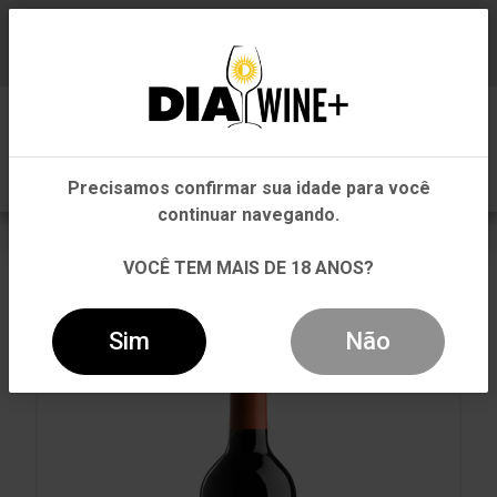
Em que Estado você está?
Baixe já nosso APP
0
Pernambuco
Precisamos confirmar sua idade para você
Outros Estados
continuar navegando.
VOLTAR
INÍCIO
TINTO
TINTO
VOCÊ TEM MAIS DE 18 ANOS?
VINHO VENTISQUERO CLÁSICO CARMÉNÈRE TINTO
750ML
Sim
Não