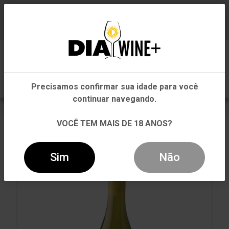
Em que Estado você está?
Baixe já nosso APP
0
Pernambuco
Precisamos confirmar sua idade para você
Outros Estados
continuar navegando.
VOLTAR
INÍCIO
PEIXES
PEIXES
VOCÊ TEM MAIS DE 18 ANOS?
VINHO TARAPACÁ GRAN RESERVA CHARDONNAY 2023
BRANCO 750ML
Sim
Não