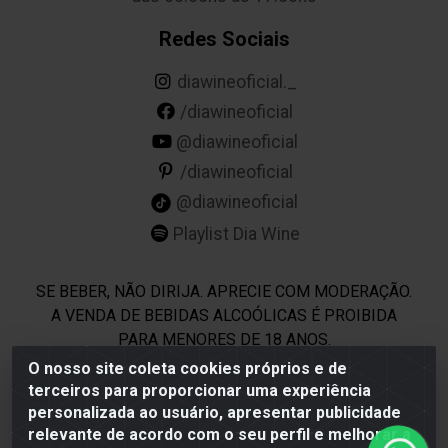
Redes Sociais
diawineoficial._
/diawineoficial
@diawineoficial
/diawineoficial
@diawineoficial
Playlist Dia Wine
SE BEBER, NÃO DIRIJA. APRECIE COM MODERAÇÃO.
A VENDA DE BEBIDAS ALCOÓLICAS É PROIBIDA
PARA MENORES DE 18 ANOS.
O nosso site coleta cookies próprios e de
terceiros para proporcionar uma experiência
Dia Wine - Rodovia BR 232 KM 22,5 - Moreno/PE - CEP
personalizada ao usuário, apresentar publicidade
54800-000 - CNPJ 69.944.973/0001-85
relevante de acordo com o seu perfil e melhorar a