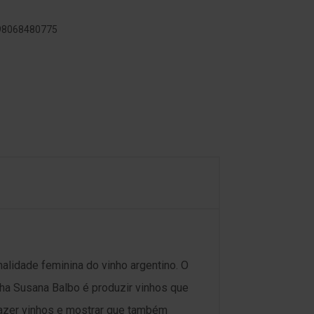
798068480775
alidade feminina do vinho argentino. O
nha Susana Balbo é produzir vinhos que
azer vinhos e mostrar que também