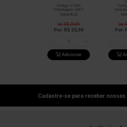
7
digo: 14349
Código: 21535
Códig
alagem: UN/1
Embalagem: UN/1
Embala
BACALHOA
TARAPACÁ
TA
e: R$ 47,18
De: R$ 29,94
De: 
: R$ 36,90
Por: R$ 25,90
Por: 
Adicionar
Adicionar
Ad
Cadastre-se para receber nossas 