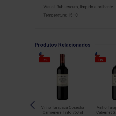
Visual: Rubi escuro, límpido e brilhante.
Temperatura: 15 ºC
Produtos Relacionados
-14%
-14%
calhôa JP Azeitão
Vinho Tarapacá Cosecha
Vinho Tar
into 750ml
Carménère Tinto 750ml
Cabernet S