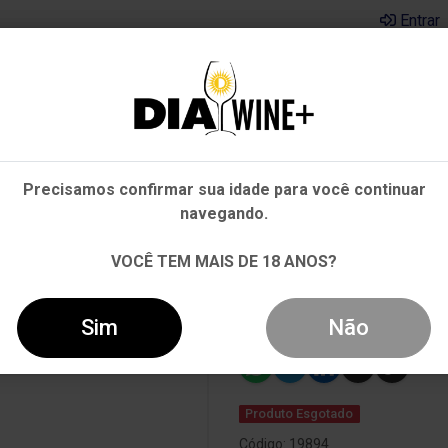
Entrar
Em que Estado você está?
Pernambuco
Cervejas
Kits
Departamentos
Mai
Precisamos confirmar sua idade para você continuar
Outros Estados
navegando.
 SIGNATURE CABERNET SAUVIGNON TINTO 750ML
VOCÊ TEM MAIS DE 18 ANOS?
Vinho Susana 
Cabernet Sauv
Sim
Não
Produto Esgotado
Código: 19894