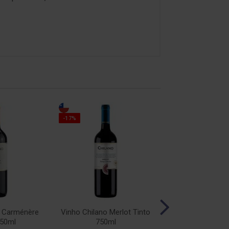
-17%
-17%
o Carménère
Vinho Chilano Merlot Tinto
Vinho Chilano Sy
750ml
750ml
750ml