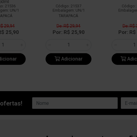
50ml
o: 21536
Código: 21537
Código:
gem: UN/1
Embalagem: UN/1
Embalage
RAPACÁ
TARAPACÁ
R$ 29,94
De: R$ 29,94
De: R$ 
R$ 25,90
Por: R$ 25,90
Por: R$
icionar
Adicionar
Adic
ofertas!