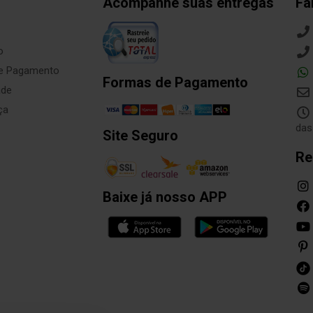
Acompanhe suas entregas
Fa
o
de Pagamento
Formas de Pagamento
ade
ça
das
Site Seguro
Re
Baixe já nosso APP