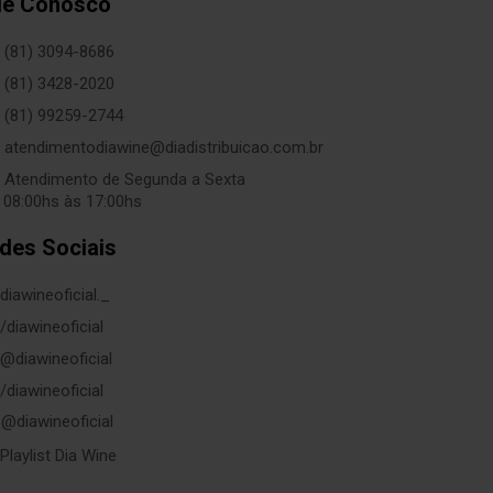
le Conosco
(81) 3094-8686
(81) 3428-2020
(81) 99259-2744
atendimentodiawine@diadistribuicao.com.br
Atendimento de Segunda a Sexta
 08:00hs às 17:00hs
des Sociais
diawineoficial._
/diawineoficial
@diawineoficial
/diawineoficial
@diawineoficial
Playlist Dia Wine