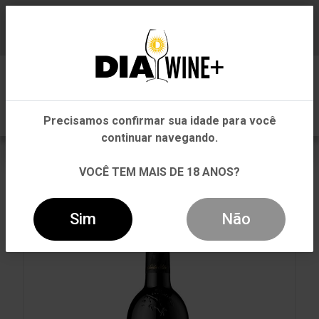
Em que Estado você está?
Baixe já nosso APP
0
Pernambuco
Precisamos confirmar sua idade para você
Outros Estados
continuar navegando.
VOLTAR
INÍCIO
TINTO
TINTO
VOCÊ TEM MAIS DE 18 ANOS?
VINHO SANTA RITA 120 RESERVA ESPECIAL RED BLEND
750ML
Sim
Não