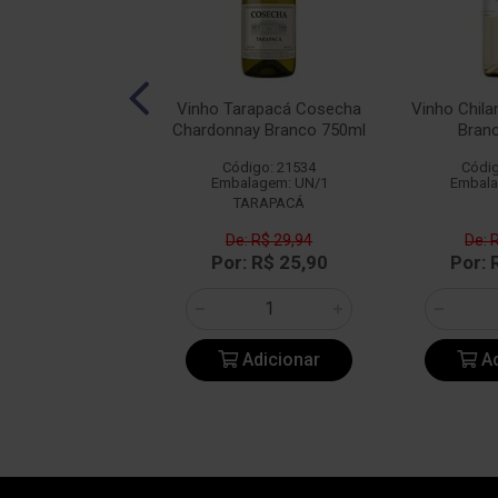
ecrim Rosé 750ml
Vinho Tarapacá Cosecha
Vinho Chil
Chardonnay Branco 750ml
Bran
digo: 15777
Código: 21534
Códig
alagem: UN/1
Embalagem: UN/1
Embala
ALECRIM
TARAPACÁ
e: R$ 36,61
De: R$ 29,94
De: 
: R$ 27,90
Por: R$ 25,90
Por: 
Adicionar
Adicionar
Ad