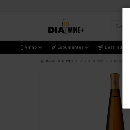
Vinho
Espumantes
Destilados
INÍCIO
PEIXES
PEIXES
VINHO RUTINI GEWU