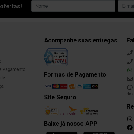
ofertas!
Acompanhe suas entregas
Fa
o
de Pagamento
Formas de Pagamento
ade
ça
das
Site Seguro
Re
Baixe já nosso APP