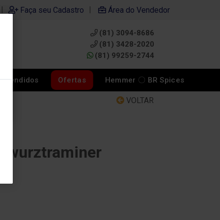
|
|
Faça seu Cadastro
Área do Vendedor
(81) 3094-8686
0
(81) 3428-2020
(81) 99259-2744
s Vendidos
Ofertas
Hemmer 〇 BR Spices
VOLTAR
Gewurztraminer