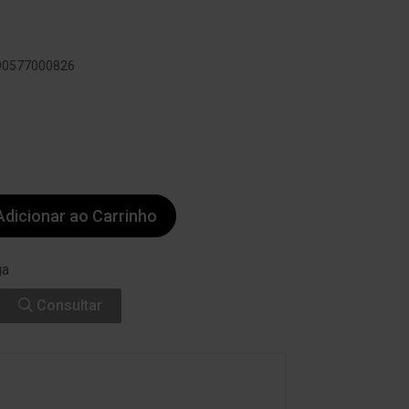
790577000826
dicionar ao Carrinho
ga
Consultar