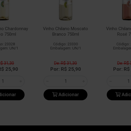
ano Chardonnay
Vinho Chilano Moscato
Vinho Chila
co 750ml
Branco 750ml
Rosé 7
o: 23328
Código: 23330
Código:
gem: UN/1
Embalagem: UN/1
Embalage
R$ 31,30
De: R$ 31,30
De: R$ 
R$ 25,90
Por: R$ 25,90
Por: R$
icionar
Adicionar
Adic