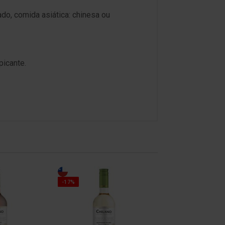
o, comida asiática: chinesa ou
picante.
-17%
-17%