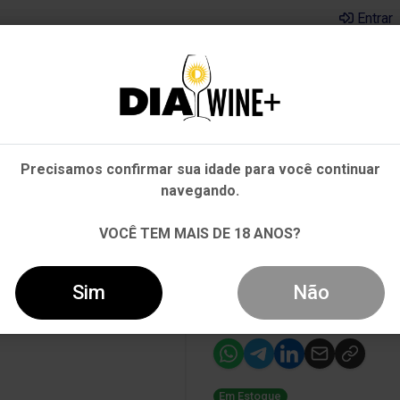
Entrar
Em que Estado você está?
Pernambuco
Cervejas
Kits
Departamentos
Mai
Precisamos confirmar sua idade para você continuar
Outros Estados
navegando.
RZTRAMINER BRANCO 750ML
VOCÊ TEM MAIS DE 18 ANOS?
-15%
Vinho Rutini 
Sim
Não
Branco 750ml
Em Estoque