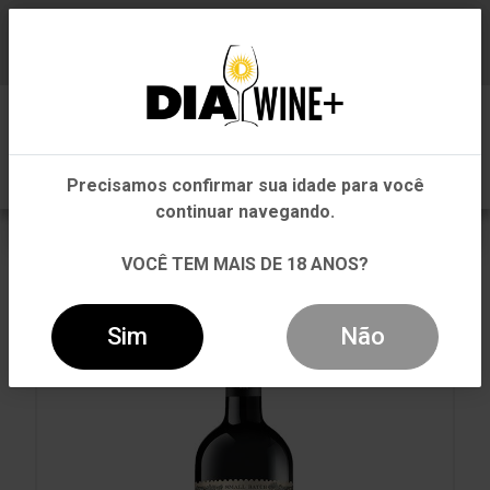
Em que Estado você está?
Baixe já nosso APP
0
Pernambuco
Precisamos confirmar sua idade para você
Outros Estados
continuar navegando.
VOLTAR
INÍCIO
TINTO
TINTO
VOCÊ TEM MAIS DE 18 ANOS?
VINHO RIPORTA SANGIOVESE TINTO 750ML
Sim
Não