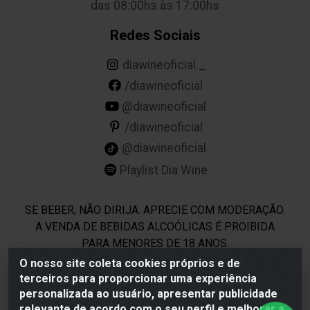
das 08:00hs às 17:00hs
Redes Sociais
diawineoficial._
/diawineoficial
@diawineoficial
/diawineoficial
@diawineoficial
Playlist Dia Wine
SE BEBER, NÃO DIRIJA. APRECIE COM MODERAÇÃO.
A VENDA DE BEBIDAS ALCOÓLICAS É PROIBIDA
PARA MENORES DE 18 ANOS.
O nosso site coleta cookies próprios e de
terceiros para proporcionar uma experiência
Dia Wine - Rodovia BR 232 KM 22,5 - Moreno/PE - CEP
personalizada ao usuário, apresentar publicidade
54800-000 - CNPJ 69.944.973/0001-85
relevante de acordo com o seu perfil e melhorar a