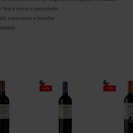
 final é macio e persistente.
afé, especiarias e baunilha.
ranjada.
-14%
-17%