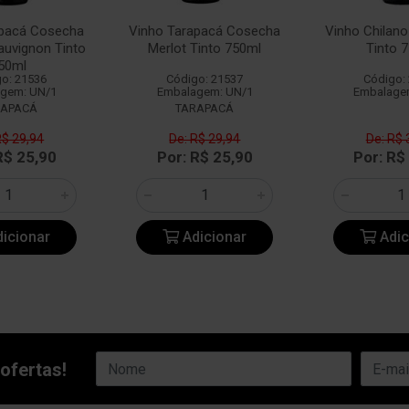
apacá Cosecha
Vinho Tarapacá Cosecha
Vinho Chilan
auvignon Tinto
Merlot Tinto 750ml
Tinto 
50ml
o: 21536
Código: 21537
Código:
gem: UN/1
Embalagem: UN/1
Embalage
RAPACÁ
TARAPACÁ
R$ 29,94
De: R$ 29,94
De: R$ 
R$ 25,90
Por: R$ 25,90
Por: R$
icionar
Adicionar
Adic
ofertas!