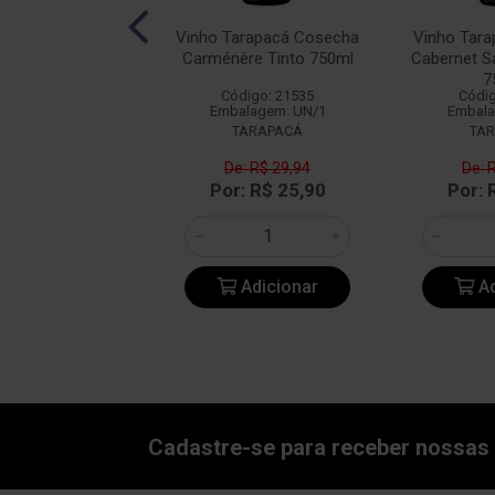
calhôa JP Azeitão
Vinho Tarapacá Cosecha
Vinho Tar
into 750ml
Carménère Tinto 750ml
Cabernet S
7
digo: 14349
Código: 21535
Códig
alagem: UN/1
Embalagem: UN/1
Embala
BACALHOA
TARAPACÁ
TA
e: R$ 47,18
De: R$ 29,94
De: 
: R$ 36,90
Por: R$ 25,90
Por: 
Adicionar
Adicionar
Ad
Cadastre-se para receber nossas 