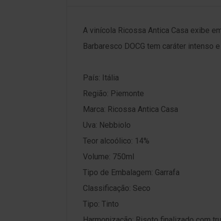
A vinícola Ricossa Antica Casa exibe em 
Barbaresco DOCG tem caráter intenso e 
País: Itália
Região: Piemonte
Marca: Ricossa Antica Casa
Uva: Nebbiolo
Teor alcoólico: 14%
Volume: 750ml
Tipo de Embalagem: Garrafa
Classificação: Seco
Tipo: Tinto
Harmonização: Risoto finalizado com t