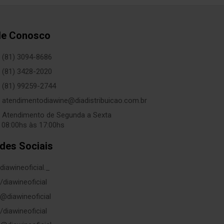
le Conosco
(81) 3094-8686
(81) 3428-2020
(81) 99259-2744
atendimentodiawine@diadistribuicao.com.br
Atendimento de Segunda a Sexta
 08:00hs às 17:00hs
des Sociais
diawineoficial._
/diawineoficial
@diawineoficial
/diawineoficial