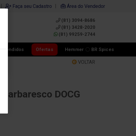
|
|
Faça seu Cadastro
Área do Vendedor
(81) 3094-8686
0
(81) 3428-2020
(81) 99259-2744
s Vendidos
Ofertas
Hemmer 〇 BR Spices
VOLTAR
a Barbaresco DOCG