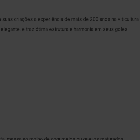
suas criações a experiência de mais de 200 anos na viticultura i
elegante, e traz ótima estrutura e harmonia em seus goles.
rufa, massa ao molho de cogumelos ou queijos maturados.