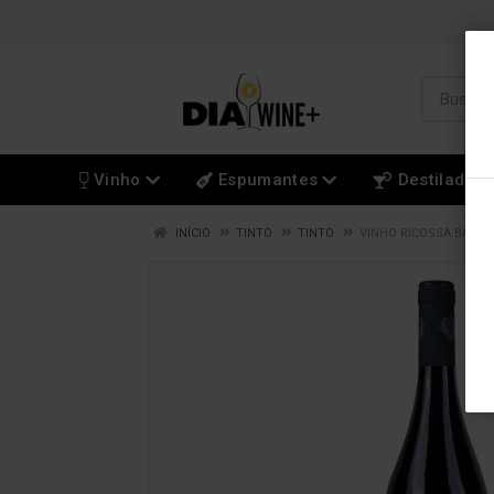
Vinho
Espumantes
Destilados
INÍCIO
TINTO
TINTO
VINHO RICOSSA BARBA