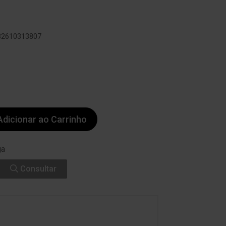
032610313807
dicionar ao Carrinho
ga
Consultar