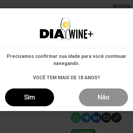
Entrar
Em que Estado você está?
Pernambuco
Cervejas
Kits
Departamentos
Mai
Precisamos confirmar sua idade para você continuar
Outros Estados
navegando.
RESCO DOCG TINTO 750ML
VOCÊ TEM MAIS DE 18 ANOS?
-16%
Vinho Ricoss
Sim
Não
Tinto 750ml
Em Estoque