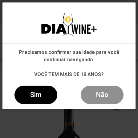
Em que Estado você está?
Baixe já nosso APP
0
Pernambuco
Precisamos confirmar sua idade para você
Outros Estados
continuar navegando.
VOLTAR
INÍCIO
CARNE VERMELHA
VOCÊ TEM MAIS DE 18 ANOS?
CARNE VERMELHA
VINHO QUINTA DO CRASTO ROQUETTE CAZES XISTO
2015 TINTO 750ML
Sim
Não