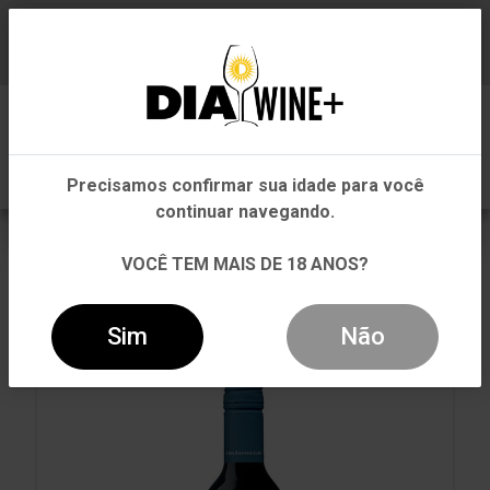
Em que Estado você está?
Baixe já nosso APP
0
Pernambuco
Precisamos confirmar sua idade para você
Outros Estados
continuar navegando.
VOLTAR
INÍCIO
TINTO
TINTO
VOCÊ TEM MAIS DE 18 ANOS?
VINHO QUINTA DE BONS-VENTOS TINTO 375ML
Sim
Não