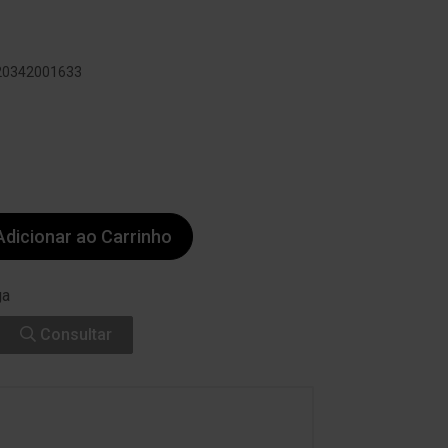
420342001633
dicionar ao Carrinho
ga
Consultar