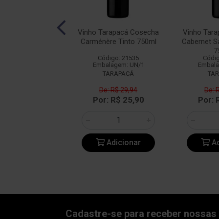
calhôa JP Azeitão
Vinho Tarapacá Cosecha
Vinho Tar
into 750ml
Carménère Tinto 750ml
Cabernet S
7
digo: 14349
Código: 21535
Códig
alagem: UN/1
Embalagem: UN/1
Embala
BACALHOA
TARAPACÁ
TA
e: R$ 47,18
De: R$ 29,94
De: 
: R$ 36,90
Por: R$ 25,90
Por: 
Adicionar
Adicionar
Ad
Cadastre-se para receber nossas 