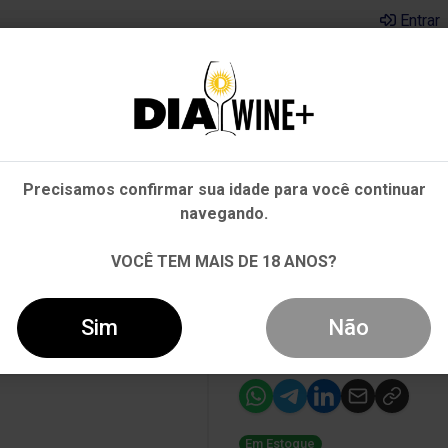
Entrar
Em que Estado você está?
Pernambuco
Cervejas
Kits
Departamentos
Mai
Precisamos confirmar sua idade para você continuar
Outros Estados
navegando.
PRANILLO 2020 TINTO 750ML
VOCÊ TEM MAIS DE 18 ANOS?
-16%
Vinho Protos 
Sim
Não
Tinto 750ml
Em Estoque