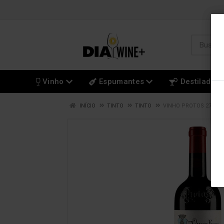
Vinho
Espumantes
Destilados
INÍCIO
TINTO
TINTO
VINHO PROTOS 27 TEM