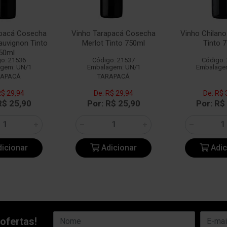
apacá Cosecha
Vinho Tarapacá Cosecha
Vinho Chilan
auvignon Tinto
Merlot Tinto 750ml
Tinto 
50ml
o: 21536
Código: 21537
Código:
gem: UN/1
Embalagem: UN/1
Embalage
RAPACÁ
TARAPACÁ
R$ 29,94
De: R$ 29,94
De: R$ 
R$ 25,90
Por: R$ 25,90
Por: R$
icionar
Adicionar
Adic
ofertas!