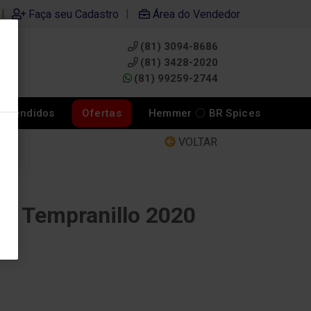
|
|
Faça seu Cadastro
Área do Vendedor
(81) 3094-8686
0
(81) 3428-2020
(81) 99259-2744
s Vendidos
Ofertas
Hemmer 〇 BR Spices
VOLTAR
27 Tempranillo 2020