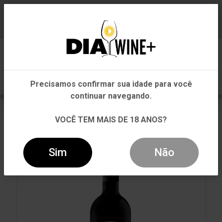
Em que Estado você está?
Baixe já nosso APP
0
Pernambuco
Precisamos confirmar sua idade para você
Outros Estados
continuar navegando.
VOLTAR
INÍCIO
TINTO
TINTO
VOCÊ TEM MAIS DE 18 ANOS?
VINHO PARCELA DE PIAS TINTO 750ML
Sim
Não