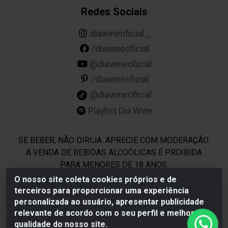
Redes Sociais
diawineoficial._
/diawineoficial
@diawineoficial
/diawineoficial
@diawineoficial
Playlist Dia Wine
SE BEBER, NÃO DIRIJA. APRECIE COM MODERAÇÃO.
A VENDA DE BEBIDAS ALCOÓLICAS É PROIBIDA
PARA MENORES DE 18 ANOS.
O nosso site coleta cookies próprios e de
terceiros para proporcionar uma experiência
Dia Wine - Rodovia BR 232 KM 22,5 - Moreno/PE - CEP
personalizada ao usuário, apresentar publicidade
54800-000 - CNPJ 69.944.973/0001-85
relevante de acordo com o seu perfil e melhorar a
qualidade do nosso site.