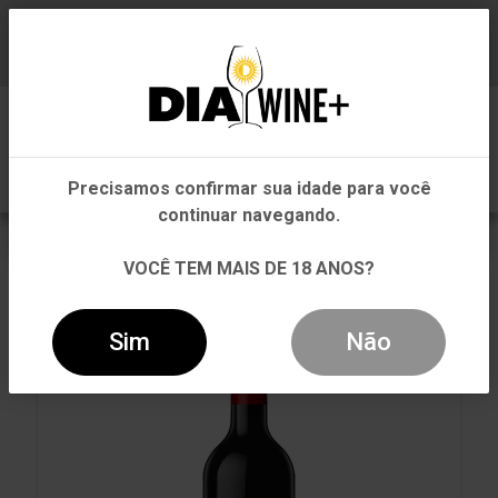
Em que Estado você está?
Baixe já nosso APP
0
Pernambuco
Precisamos confirmar sua idade para você
Outros Estados
continuar navegando.
VOLTAR
INÍCIO
TINTO
TINTO
VOCÊ TEM MAIS DE 18 ANOS?
VINHO PACHECO PEREDA MALBEC TINTO 750ML
Sim
Não