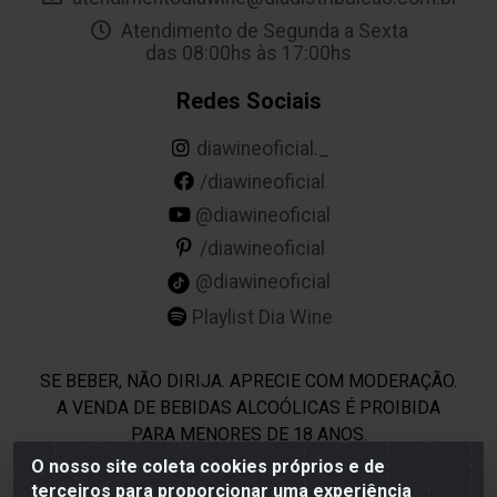
Atendimento de Segunda a Sexta
das 08:00hs às 17:00hs
Redes Sociais
diawineoficial._
/diawineoficial
@diawineoficial
/diawineoficial
@diawineoficial
Playlist Dia Wine
SE BEBER, NÃO DIRIJA. APRECIE COM MODERAÇÃO.
A VENDA DE BEBIDAS ALCOÓLICAS É PROIBIDA
PARA MENORES DE 18 ANOS.
O nosso site coleta cookies próprios e de
terceiros para proporcionar uma experiência