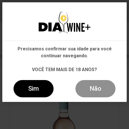
Em que Estado você está?
Baixe já nosso APP
0
Pernambuco
Precisamos confirmar sua idade para você
Outros Estados
continuar navegando.
VOLTAR
INÍCIO
ROSÉ
ROSÉ
VOCÊ TEM MAIS DE 18 ANOS?
VINHO NELSON NEVES BAIRRADA MERLOT ROSÉ
750ML
Sim
Não