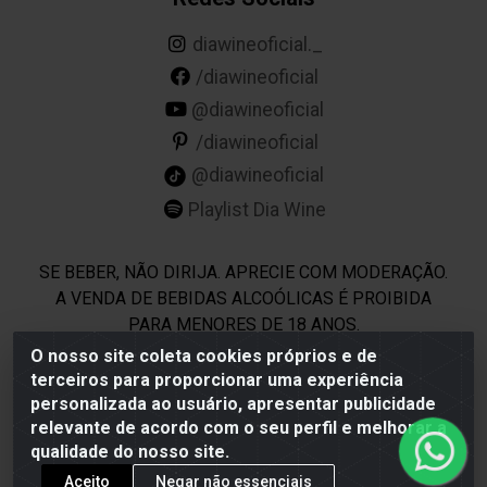
diawineoficial._
/diawineoficial
@diawineoficial
/diawineoficial
@diawineoficial
Playlist Dia Wine
SE BEBER, NÃO DIRIJA. APRECIE COM MODERAÇÃO.
A VENDA DE BEBIDAS ALCOÓLICAS É PROIBIDA
PARA MENORES DE 18 ANOS.
O nosso site coleta cookies próprios e de
terceiros para proporcionar uma experiência
Dia Wine - Rodovia BR 232 KM 22,5 - Moreno/PE - CEP
personalizada ao usuário, apresentar publicidade
54800-000 - CNPJ 69.944.973/0001-85
relevante de acordo com o seu perfil e melhorar a
qualidade do nosso site.
Aceito
Negar não essenciais