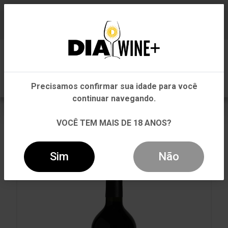
Em que Estado você está?
Baixe já nosso APP
0
Pernambuco
Precisamos confirmar sua idade para você
Outros Estados
continuar navegando.
VOLTAR
INÍCIO
TINTO
TINTO
VOCÊ TEM MAIS DE 18 ANOS?
VINHO MOSQUITA MUERTA MALBEC 2018 TINTO
750ML
Sim
Não