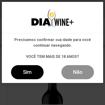
Em que Estado você está?
Baixe já nosso APP
0
Pernambuco
Precisamos confirmar sua idade para você
Outros Estados
continuar navegando.
VOLTAR
INÍCIO
TINTO
TINTO
VOCÊ TEM MAIS DE 18 ANOS?
VINHO MORANDÉ VISIONARIO MERLOT TINTO 750ML
Sim
Não