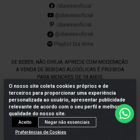
/diawineoficial
@diawineoficial
/diawineoficial
@diawineoficial
Playlist Dia Wine
SE BEBER, NÃO DIRIJA. APRECIE COM MODERAÇÃO.
A VENDA DE BEBIDAS ALCOÓLICAS É PROIBIDA
PARA MENORES DE 18 ANOS.
O nosso site coleta cookies próprios e de
terceiros para proporcionar uma experiência
Dia Wine - Rodovia BR 232 KM 22,5 - Moreno/PE - CEP
personalizada ao usuário, apresentar publicidade
54800-000 - CNPJ 69.944.973/0001-85
relevante de acordo com o seu perfil e melhorar a
qualidade do nosso site.
Aceito
Negar não essenciais
Preferências de Cookies