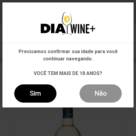
Em que Estado você está?
Baixe já nosso APP
0
Pernambuco
Precisamos confirmar sua idade para você
Outros Estados
continuar navegando.
VOLTAR
INÍCIO
QUEIJOS
QUEIJOS
VOCÊ TEM MAIS DE 18 ANOS?
VINHO MARQUÉS DE RISCAL RUEDA VERDEJO BRANCO
750ML
Sim
Não