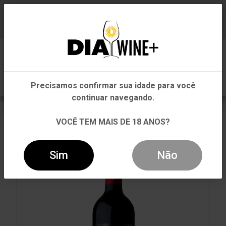
Em que Estado você está?
Baixe já nosso APP
0
Pernambuco
Precisamos confirmar sua idade para você
Outros Estados
continuar navegando.
VOLTAR
INÍCIO
TINTO
TINTO
VOCÊ TEM MAIS DE 18 ANOS?
VINHO MALEVO TINTO 750ML
Sim
Não