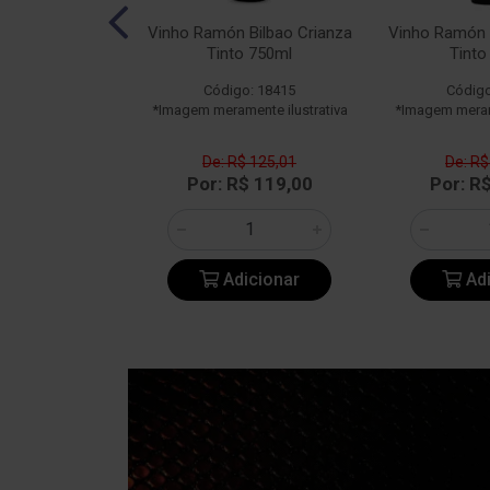
n Bilbao Rosé
Vinho Ramón Bilbao Crianza
Vinho Ramón 
50ml
Tinto 750ml
Tinto
o: 23182
Código: 18415
Código
ente ilustrativa
*Imagem meramente ilustrativa
*Imagem merame
$ 108,96
De: R$ 125,01
De: R$
$ 108,90
Por: R$ 119,00
Por: R
icionar
Adicionar
Adi