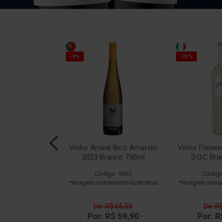
-9%
-23%
O Leão Tinto
Vinho Ameal Bico Amarelo
Vinho Freixen
50ml
2023 Branco 750ml
D.O.C Br
o: 14109
Código: 9451
Código
ente ilustrativa
*Imagem meramente ilustrativa
*Imagem merame
$ 162,52
De: R$ 65,53
De: R
$ 129,90
Por: R$ 59,90
Por: R