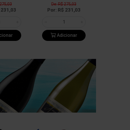
 275,03
De: R$ 275,03
De: R$ 
 231,03
Por: R$ 231,03
Por: R$
cionar
Adicionar
Adic