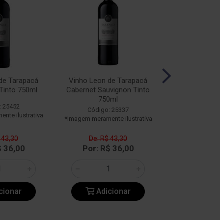
de Tarapacá
Vinho Leon de Tarapacá
Vinho Tara
Tinto 750ml
Cabernet Sauvignon Tinto
Reserva Merlo
750ml
750
: 25452
Código: 25337
Código:
nte ilustrativa
*Imagem meramente ilustrativa
*Imagem meramen
 43,30
De: R$ 43,30
De: R$ 
$ 36,00
Por: R$ 36,00
Por: R$
cionar
Adicionar
Adic