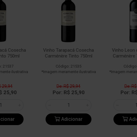
pacá Cosecha
Vinho Tarapacá Cosecha
Vinho Leon 
into 750ml
Carménère Tinto 750ml
Carménère 
: 21537
Código: 21535
Código
nte ilustrativa
*Imagem meramente ilustrativa
*Imagem merame
$ 29,94
De: R$ 29,94
De: R$
$ 25,90
Por: R$ 25,90
Por: R
cionar
Adicionar
Adi