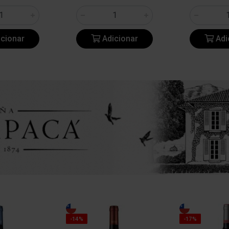
cionar
Adicionar
Adi
-14%
-17%