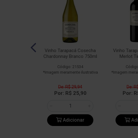
pacá 150 Anos
Vinho Tarapacá Cosecha
Vinho Tara
a Tinto 750ml
Chardonnay Branco 750ml
Merlot T
o: 25125
Código: 21534
Código
ente ilustrativa
*Imagem meramente ilustrativa
*Imagem merame
De: R$ 29,94
De: R
163,85
Por: R$ 25,90
Por: R
icionar
Adicionar
Adi