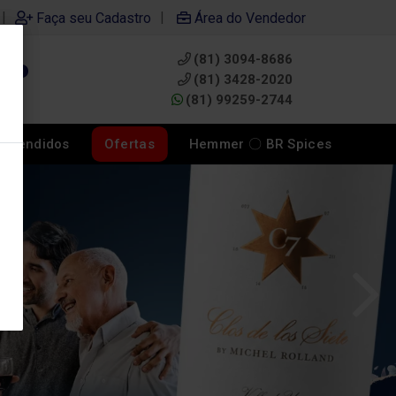
|
|
Faça seu Cadastro
Área do Vendedor
(81) 3094-8686
0
(81) 3428-2020
(81) 99259-2744
s Vendidos
Ofertas
Hemmer 〇 BR Spices