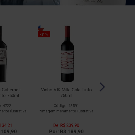
-10%
-21%
i Cabernet-
Vinho VIK Milla Cala Tinto
Vinho Esporão
nto 750ml
750ml
Branco
: 4722
Código: 13591
Código
nte ilustrativa
*Imagem meramente ilustrativa
*Imagem meramen
 134,21
De: R$ 239,90
De: R$ 
 109,90
Por: R$ 189,90
Por: R$