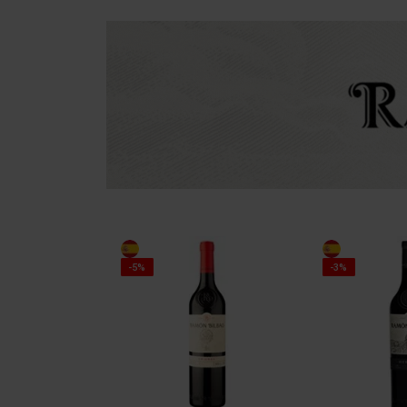
-5%
-3%