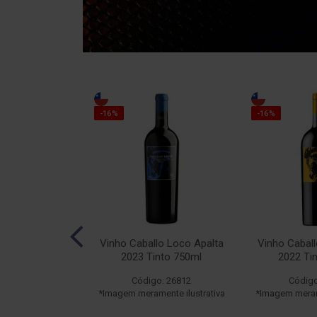
-16%
-16%
llo Loco N°19
Vinho Caballo Loco Apalta
Vinho Caball
o 750ml
2023 Tinto 750ml
2022 Ti
o: 22603
Código: 26812
Código
ente ilustrativa
*Imagem meramente ilustrativa
*Imagem merame