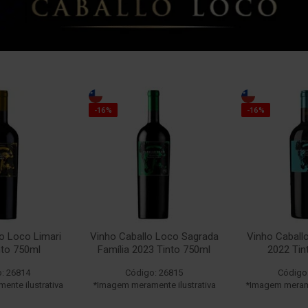
-16%
-16%
o Loco Limari
Vinho Caballo Loco Sagrada
Vinho Caball
nto 750ml
Família 2023 Tinto 750ml
2022 Tin
: 26814
Código: 26815
Código
nte ilustrativa
*Imagem meramente ilustrativa
*Imagem merame