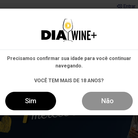
Entrar
Em que Estado você está?
Pernambuco
Cervejas
Kits
Departamentos
Mai
Precisamos confirmar sua idade para você continuar
Outros Estados
navegando.
VOCÊ TEM MAIS DE 18 ANOS?
Sim
Não