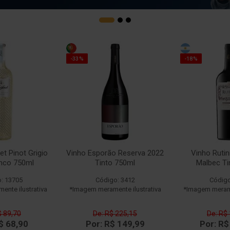
-33%
-18%
et Pinot Grigio
Vinho Esporão Reserva 2022
Vinho Rutin
anco 750ml
Tinto 750ml
Malbec Ti
: 13705
Código: 3412
Código
nte ilustrativa
*Imagem meramente ilustrativa
*Imagem merame
$ 89,70
De: R$ 225,15
De: R$
$ 68,90
Por: R$ 149,99
Por: R$