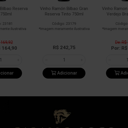
Bilbao Reserva
Vinho Ramón Bilbao Gran
Vinho Ramon 
 750ml
Reserva Tinto 750ml
Verdejo Br
: 23181
Código: 23179
Código
nte ilustrativa
*Imagem meramente ilustrativa
*Imagem merame
 169,92
De: R$
R$ 242,75
$ 164,90
Por: R$
cionar
Adicionar
Adi