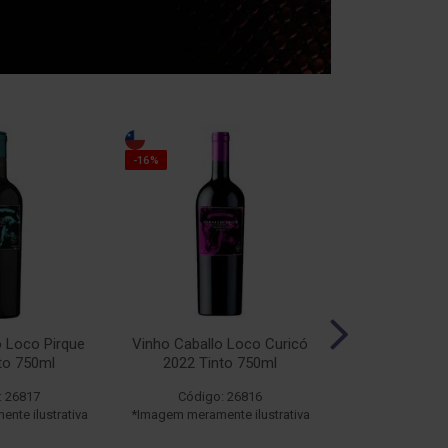
-16%
-16%
o Loco Pirque
Vinho Caballo Loco Curicó
Vinho Caballo
to 750ml
2022 Tinto 750ml
2019 Tin
: 26817
Código: 26816
Código:
nte ilustrativa
*Imagem meramente ilustrativa
*Imagem meramen