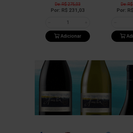
$ 545,08
De: R$ 275,03
De: R$
$ 457,87
Por: R$ 231,03
Por: R
icionar
Adicionar
Adi