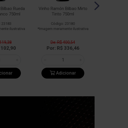
Bilbao Rueda
Vinho Ramón Bilbao Mirto
Vinho Ramón 
anco 750ml
Tinto 750ml
750
: 23183
Código: 23180
Código:
nte ilustrativa
*Imagem meramente ilustrativa
*Imagem meramen
 119,38
De: R$ 400,54
De: R$ 
 102,90
Por: R$ 336,46
Por: R$
cionar
Adicionar
Adic