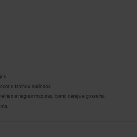
jos.
escor e taninos sedosos.
rmelhas e negras maduras, como cereja e groselha.
ante.