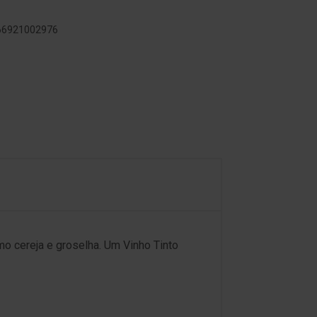
566921002976
mo cereja e groselha. Um Vinho Tinto