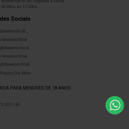
Atendimento de Segunda a Sexta
 08:00hs às 17:00hs
des Sociais
diawineoficial._
/diawineoficial
@diawineoficial
/diawineoficial
@diawineoficial
Playlist Dia Wine
BIDA PARA MENORES DE 18 ANOS.
973/0001-85