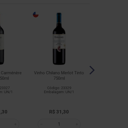
o Carménère
Vinho Chilano Merlot Tinto
Vinho Chilano Sy
750ml
750ml
750ml
 23327
Código: 23329
Código: 23
m: UN/1
Embalagem: UN/1
Embalagem: 
1,30
R$ 31,30
R$ 31,3