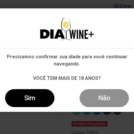
Entrar
Em que Estado você está?
Pernambuco
Cervejas
Kits
Departamentos
Mai
Precisamos confirmar sua idade para você continuar
Outros Estados
navegando.
BOUGOGNE PINOT NOIR 2020 TINTO 750ML
VOCÊ TEM MAIS DE 18 ANOS?
Vinho Louis L
Noir 2020 Tin
Sim
Não
Produto Esgotado
Código: 15816