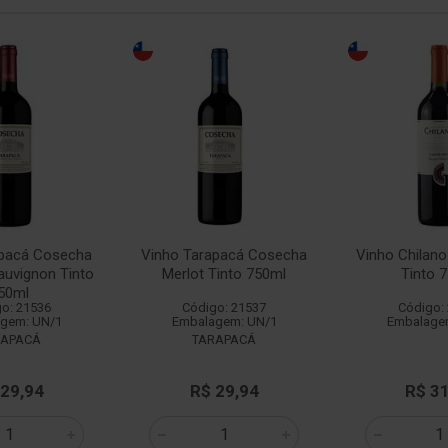
apacá Cosecha
Vinho Tarapacá Cosecha
Vinho Chilan
auvignon Tinto
Merlot Tinto 750ml
Tinto 
50ml
o: 21536
Código: 21537
Código:
gem: UN/1
Embalagem: UN/1
Embalage
RAPACÁ
TARAPACÁ
 29,94
R$ 29,94
R$ 3