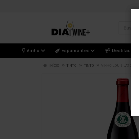
Vinho
Espumantes
Destilados
INÍCIO
TINTO
TINTO
VINHO LOUIS LATOUR 