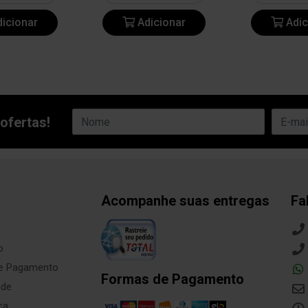
icionar
Adicionar
Adic
ofertas!
Acompanhe suas entregas
Fa
o
de Pagamento
Formas de Pagamento
ade
ça