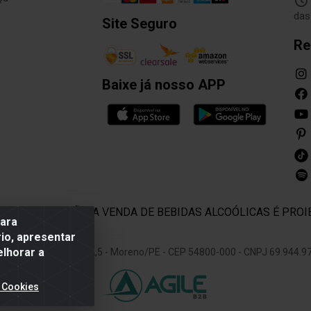
das
Site Seguro
Re
Baixe já nosso APP
E COM MODERAÇÃO. A VENDA DE BEBIDAS ALCOÓLICAS É PROI
para
io, apresentar
elhorar a
 Rodovia BR 232 KM 22,5 - Moreno/PE - CEP 54800-000 - CNPJ 69.944.
 Cookies