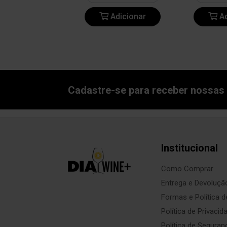
Adicionar
Adicionar
Ad
Cadastre-se para receber nossas 
Institucional
Como Comprar
Entrega e Devoluçã
Formas e Política 
Política de Privacid
Política de Seguran