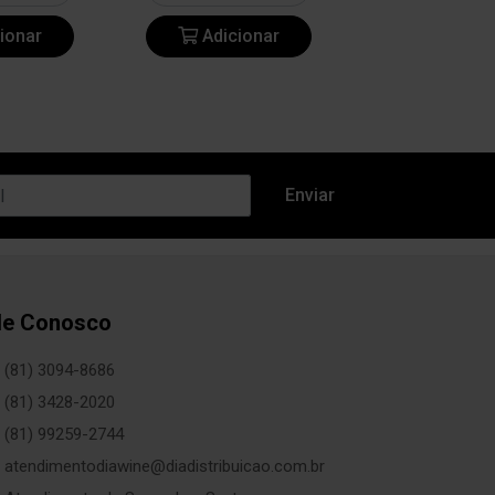
ionar
Adicionar
Adicio
le Conosco
(81) 3094-8686
(81) 3428-2020
(81) 99259-2744
atendimentodiawine@diadistribuicao.com.br