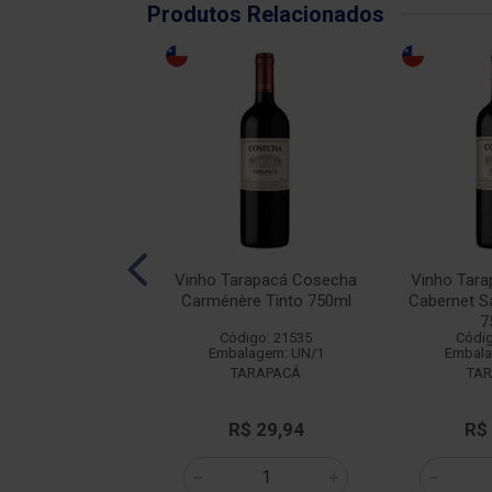
Produtos Relacionados
calhôa JP Azeitão
Vinho Tarapacá Cosecha
Vinho Tar
into 750ml
Carménère Tinto 750ml
Cabernet S
7
digo: 14349
Código: 21535
Códig
alagem: UN/1
Embalagem: UN/1
Embala
BACALHOA
TARAPACÁ
TA
e: R$ 47,18
R$ 29,94
R$
: R$ 36,90