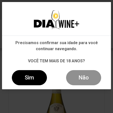
Em que Estado você está?
Baixe já nosso APP
0
Pernambuco
Precisamos confirmar sua idade para você
Outros Estados
continuar navegando.
VOLTAR
INÍCIO
BRANCO
BRANCO
VOCÊ TEM MAIS DE 18 ANOS?
VINHO LOUIS JADOT CHABLIS BRANCO 750ML
Sim
Não