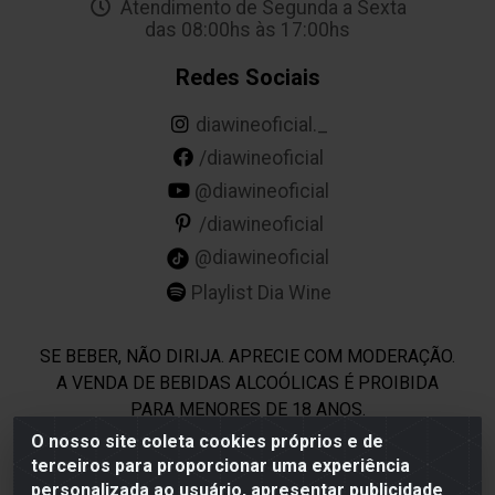
Atendimento de Segunda a Sexta
das 08:00hs às 17:00hs
Redes Sociais
diawineoficial._
/diawineoficial
@diawineoficial
/diawineoficial
@diawineoficial
Playlist Dia Wine
SE BEBER, NÃO DIRIJA. APRECIE COM MODERAÇÃO.
A VENDA DE BEBIDAS ALCOÓLICAS É PROIBIDA
PARA MENORES DE 18 ANOS.
O nosso site coleta cookies próprios e de
terceiros para proporcionar uma experiência
Dia Wine - Rodovia BR 232 KM 22,5 - Moreno/PE - CEP
personalizada ao usuário, apresentar publicidade