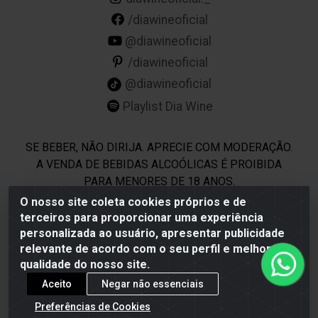
/diawineoficial
@diawineoficial
/diawineoficial
@diawineoficial
Playlist Dia Wine
SE BEBER, NÃO DIRIJA. APRECIE COM MODERAÇÃO.
A VENDA DE BEBIDAS ALCOÓLICAS É PROIBIDA
PARA MENORES DE 18 ANOS.
O nosso site coleta cookies próprios e de
terceiros para proporcionar uma experiência
Dia Wine - Rodovia BR 232 KM 22,5 - Moreno/PE - CEP
personalizada ao usuário, apresentar publicidade
54800-000 - CNPJ 69.944.973/0001-85
relevante de acordo com o seu perfil e melhorar a
qualidade do nosso site.
Aceito
Negar não essenciais
Preferências de Cookies