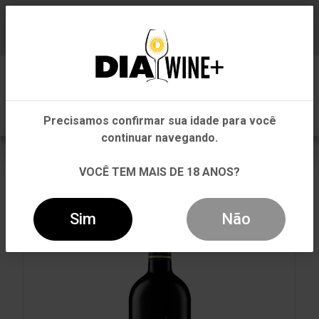
Em que Estado você está?
Baixe já nosso APP
0
Pernambuco
Precisamos confirmar sua idade para você
Outros Estados
continuar navegando.
VOLTAR
INÍCIO
TINTO
TINTO
VOCÊ TEM MAIS DE 18 ANOS?
VINHO LLAMA CABERNET FRANC TINTO 750ML
Sim
Não