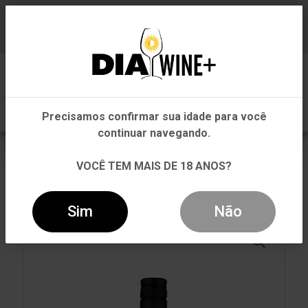
Em que Estado você está?
Baixe já nosso APP
0
Pernambuco
Precisamos confirmar sua idade para você
Outros Estados
continuar navegando.
VOLTAR
INÍCIO
CARNE VERMELHA
VOCÊ TEM MAIS DE 18 ANOS?
CARNE VERMELHA
VINHO LEON DETARAPACÁ CABERNET SAUVIGNON
TINTO 375ML
Sim
Não