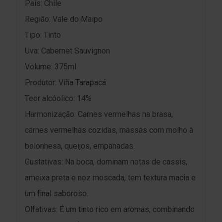
País: Chile
Região: Vale do Maipo
Tipo: Tinto
Uva: Cabernet Sauvignon
Volume: 375ml
Produtor: Viña Tarapacá
Teor alcóolico: 14%
Harmonização: Carnes vermelhas na brasa,
carnes vermelhas cozidas, massas com molho à
bolonhesa, queijos, empanadas.
Gustativas: Na boca, dominam notas de cassis,
ameixa preta e noz moscada, tem textura macia e
um final saboroso.
Olfativas: É um tinto rico em aromas, combinando