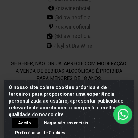
/diawineoficial
@diawineoficial
/diawineoficial
@diawineoficial
Playlist Dia Wine
SE BEBER, NÃO DIRIJA. APRECIE COM MODERAÇÃO.
A VENDA DE BEBIDAS ALCOÓLICAS É PROIBIDA
PARA MENORES DE 18 ANOS.
O nosso site coleta cookies próprios e de
terceiros para proporcionar uma experiência
Dia Wine - Rodovia BR 232 KM 22,5 - Moreno/PE - CEP
personalizada ao usuário, apresentar publicidade
54800-000 - CNPJ 69.944.973/0001-85
relevante de acordo com o seu perfil e melhorar a
qualidade do nosso site.
Aceito
Negar não essenciais
Preferências de Cookies