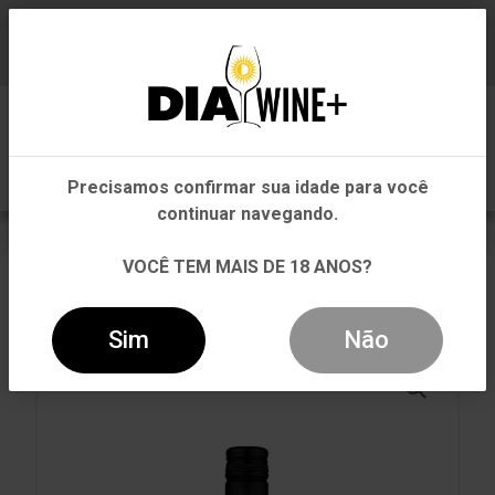
Em que Estado você está?
Baixe já nosso APP
0
Pernambuco
Precisamos confirmar sua idade para você
Outros Estados
continuar navegando.
VOLTAR
INÍCIO
CARNE VERMELHA
VOCÊ TEM MAIS DE 18 ANOS?
CARNE VERMELHA
VINHO LEON DE TARAPACÁ CABERNET SAUVIGNON
TINTO 187,5ML
Sim
Não