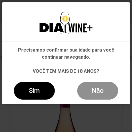
Em que Estado você está?
Baixe já nosso APP
0
Pernambuco
Precisamos confirmar sua idade para você
Outros Estados
continuar navegando.
VOLTAR
INÍCIO
ROSÉ
ROSÉ
VOCÊ TEM MAIS DE 18 ANOS?
VINHO LE PETIT COCHONNET GRENACHE ROSÉ 750ML
Sim
Não