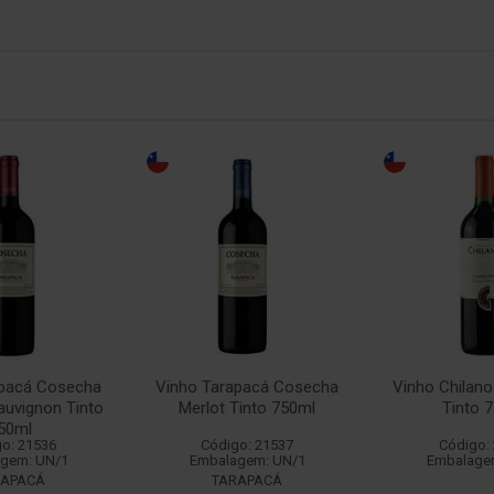
apacá Cosecha
Vinho Tarapacá Cosecha
Vinho Chilan
auvignon Tinto
Merlot Tinto 750ml
Tinto 
50ml
o: 21536
Código: 21537
Código:
gem: UN/1
Embalagem: UN/1
Embalage
RAPACÁ
TARAPACÁ