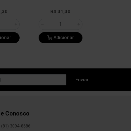
1,30
R$ 31,30
R$ 31,3
ionar
Adicionar
Adicio
le Conosco
(81) 3094-8686