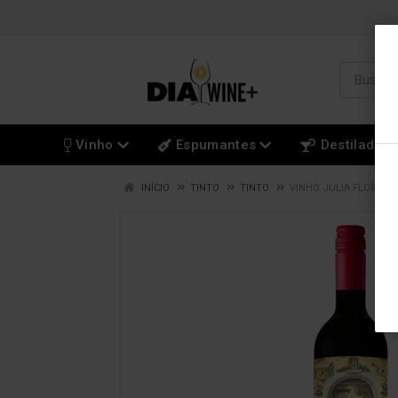
Vinho
Espumantes
Destilados
INÍCIO
TINTO
TINTO
VINHO JULIA FLORISTA