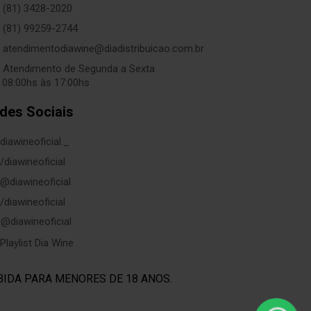
(81) 3428-2020
(81) 99259-2744
atendimentodiawine@diadistribuicao.com.br
Atendimento de Segunda a Sexta
 08:00hs às 17:00hs
des Sociais
diawineoficial._
/diawineoficial
@diawineoficial
/diawineoficial
@diawineoficial
Playlist Dia Wine
BIDA PARA MENORES DE 18 ANOS.