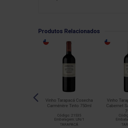
Produtos Relacionados
calhôa JP Azeitão
Vinho Tarapacá Cosecha
Vinho Tar
into 750ml
Carménère Tinto 750ml
Cabernet S
7
digo: 14349
Código: 21535
Códig
alagem: UN/1
Embalagem: UN/1
Embala
BACALHOA
TARAPACÁ
TA