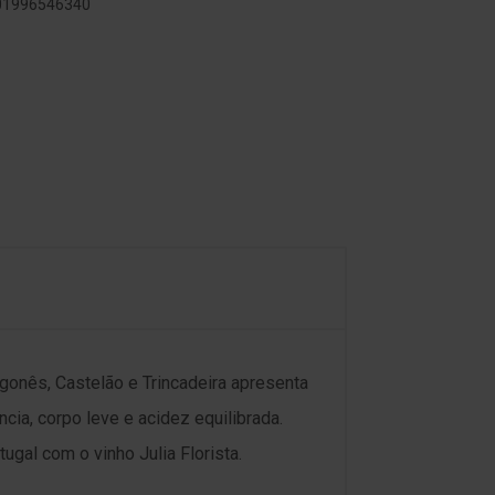
601996546340
gonês, Castelão e Trincadeira apresenta
cia, corpo leve e acidez equilibrada.
gal com o vinho Julia Florista.