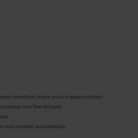
rnes vermelhas, pratos leves e queijos médios.
encorpado com final delicado.
tais.
 com tons amarelo-acastanhados.