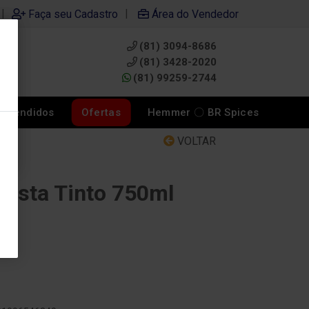
|
|
Faça seu Cadastro
Área do Vendedor
(81) 3094-8686
0
(81) 3428-2020
(81) 99259-2744
s Vendidos
Ofertas
Hemmer 〇 BR Spices
VOLTAR
orista Tinto 750ml