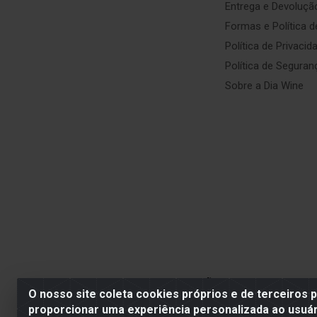
Entrega e Devoluçã
Formas e Política 
Política de Privacid
Política de Seguran
Sobre a Dia Wine
SE BEBER, NÃO DIRIJA. APRECI
O nosso site coleta cookies próprios e de terceiros 
proporcionar uma experiência personalizada ao usuár