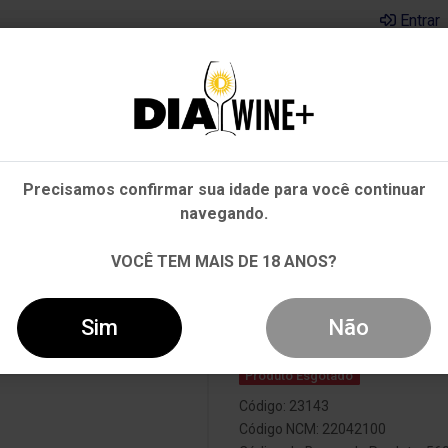
Entrar
Em que Estado você está?
Pernambuco
Cervejas
Kits
Departamentos
Mai
Precisamos confirmar sua idade para você continuar
Outros Estados
navegando.
 TINTO 750ML
VOCÊ TEM MAIS DE 18 ANOS?
Vinho Julia Fl
Sim
Não
Produto Esgotado
Código: 23143
Código NCM: 22042100