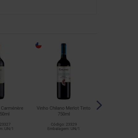
o Carménère
Vinho Chilano Merlot Tinto
Vinho Chilano Sy
750ml
750ml
750ml
 23327
Código: 23329
Código: 23
m: UN/1
Embalagem: UN/1
Embalagem: 