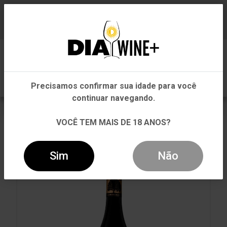
Em que Estado você está?
Baixe já nosso APP
0
Pernambuco
Precisamos confirmar sua idade para você
Outros Estados
continuar navegando.
VOLTAR
INÍCIO
CARNE VERMELHA
VOCÊ TEM MAIS DE 18 ANOS?
CARNE VERMELHA
VINHO GRÃO VASCO DÃO D.O.C. TINTO 750ML
Sim
Não