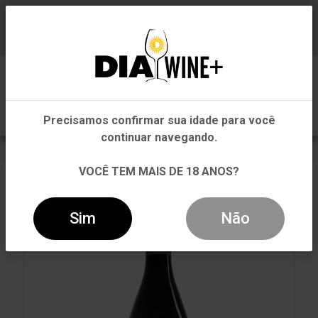
Em que Estado você está?
Baixe já nosso APP
0
Pernambuco
Precisamos confirmar sua idade para você
Outros Estados
continuar navegando.
VOLTAR
INÍCIO
TINTO
TINTO
VOCÊ TEM MAIS DE 18 ANOS?
VINHO FERRATON TINTO 750ML
Sim
Não