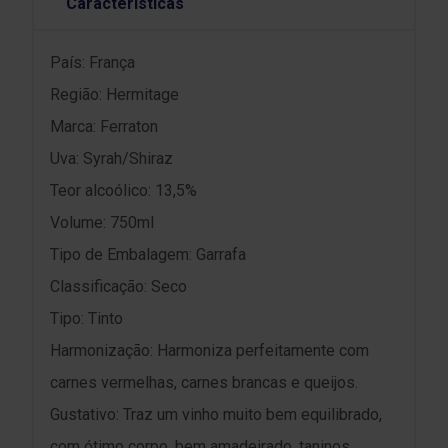
Características
País: França
Região: Hermitage
Marca: Ferraton
Uva: Syrah/Shiraz
Teor alcoólico: 13,5%
Volume: 750ml
Tipo de Embalagem: Garrafa
Classificação: Seco
Tipo: Tinto
Harmonização: Harmoniza perfeitamente com
carnes vermelhas, carnes brancas e queijos.
Gustativo: Traz um vinho muito bem equilibrado,
com ótimo corpo, bem amadeirado, taninos