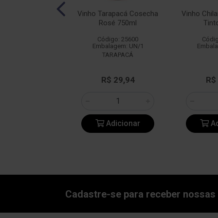
Esteban Martín
Vinho Tarapacá Cosecha
Vinho Chil
a Rosado 750ml
Rosé 750ml
Tint
digo: 16085
Código: 25600
Códig
alagem: UN/1
Embalagem: UN/1
Embala
 ESTEBAN MARTIN
TARAPACÁ
e: R$ 36,40
R$ 29,94
R$
: R$ 32,90
Adicionar
Adicionar
Ad
Cadastre-se para receber nossas 