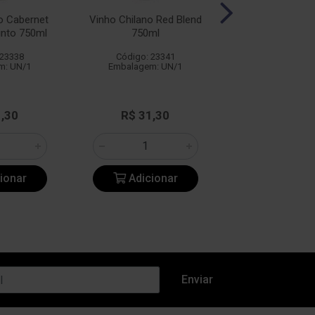
o Cabernet
Vinho Chilano Red Blend
Vinho Chilano D
into 750ml
750ml
750ml
 23338
Código: 23341
Código: 25
m: UN/1
Embalagem: UN/1
Embalagem: 
1,30
R$ 31,30
R$ 31,3
ionar
Adicionar
Adicio