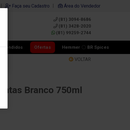
|
|
Faça seu Cadastro
Área do Vendedor
(81) 3094-8686
0
(81) 3428-2020
(81) 99259-2744
s Vendidos
Ofertas
Hemmer 〇 BR Spices
VOLTAR
intas Branco 750ml