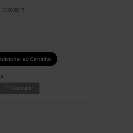
601332008815
dicionar ao Carrinho
ga
Consultar