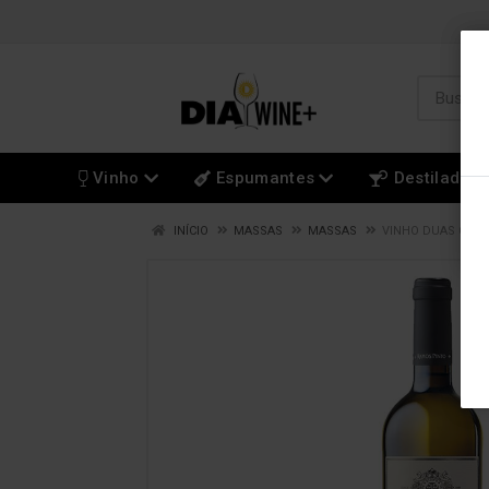
Vinho
Espumantes
Destilados
INÍCIO
MASSAS
MASSAS
VINHO DUAS QUIN