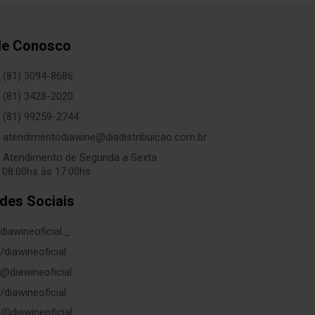
le Conosco
(81) 3094-8686
(81) 3428-2020
(81) 99259-2744
atendimentodiawine@diadistribuicao.com.br
Atendimento de Segunda a Sexta
 08:00hs às 17:00hs
des Sociais
diawineoficial._
/diawineoficial
@diawineoficial
/diawineoficial
@diawineoficial