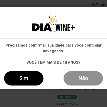
Entrar
Em que Estado você está?
Pernambuco
Cervejas
Kits
Departamentos
Mai
Precisamos confirmar sua idade para você continuar
Outros Estados
navegando.
TAS BRANCO 750ML
VOCÊ TEM MAIS DE 18 ANOS?
-15%
Vinho Duas Qu
Sim
Não
Em Estoque
Código: 25962