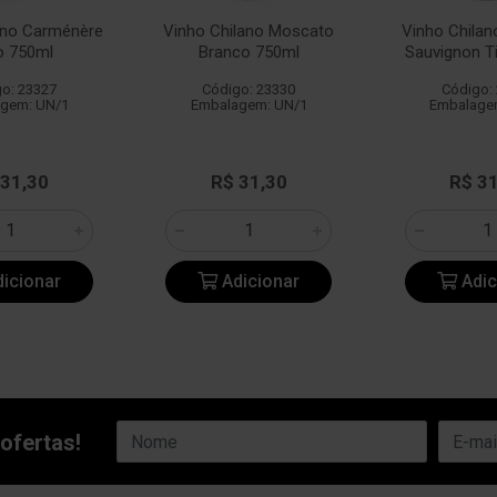
ano Carménère
Vinho Chilano Moscato
Vinho Chilan
o 750ml
Branco 750ml
Sauvignon T
o: 23327
Código: 23330
Código:
gem: UN/1
Embalagem: UN/1
Embalage
 31,30
R$ 31,30
R$ 3
icionar
Adicionar
Adic
ofertas!