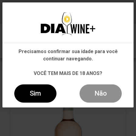
Em que Estado você está?
Baixe já nosso APP
0
Pernambuco
Precisamos confirmar sua idade para você
Outros Estados
continuar navegando.
VOLTAR
INÍCIO
ROSÉ
ROSÉ
VOCÊ TEM MAIS DE 18 ANOS?
VINHO DON PASCUAL COASTAL ROSÉ 750ML
Sim
Não