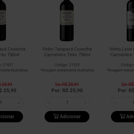
pacá Cosecha
Vinho Tarapacá Cosecha
Vinho Leon 
into 750ml
Carménère Tinto 750ml
Carménère 
: 21537
Código: 21535
Código
nte ilustrativa
*Imagem meramente ilustrativa
*Imagem merame
$ 29,94
De: R$ 29,94
De: R$
$ 25,90
Por: R$ 25,90
Por: R
cionar
Adicionar
Adi