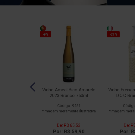
-9%
-23%
O Leão Tinto
Vinho Ameal Bico Amarelo
Vinho Freixen
50ml
2023 Branco 750ml
D.O.C Br
o: 14109
Código: 9451
Código
ente ilustrativa
*Imagem meramente ilustrativa
*Imagem merame
$ 162,52
De: R$ 65,53
De: R
$ 129,90
Por: R$ 59,90
Por: R