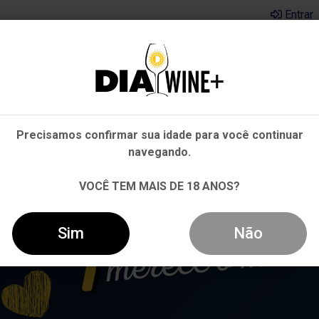
Entrar
Em que Estado você está?
Pernambuco
Cervejas
Kits
Departamentos
Mai
Precisamos confirmar sua idade para você continuar
Outros Estados
navegando.
VOCÊ TEM MAIS DE 18 ANOS?
Sim
Não