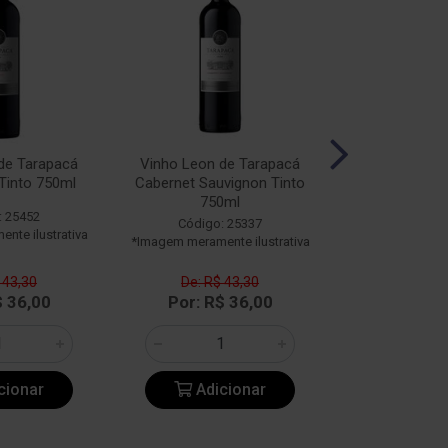
de Tarapacá
Vinho Leon de Tarapacá
Vinho Tara
Tinto 750ml
Cabernet Sauvignon Tinto
Reserva Merlo
750ml
750
: 25452
Código: 25337
Código:
nte ilustrativa
*Imagem meramente ilustrativa
*Imagem meramen
 43,30
De: R$ 43,30
De: R$ 
$ 36,00
Por: R$ 36,00
Por: R$
cionar
Adicionar
Adic