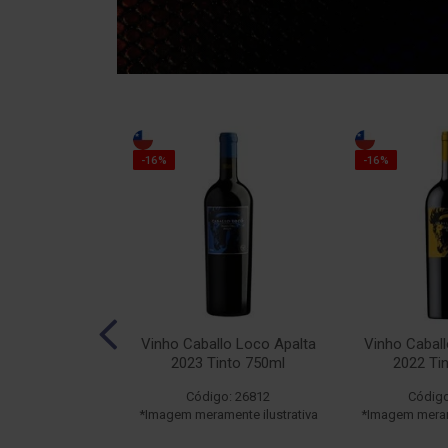
-16%
-16%
llo Loco N°19
Vinho Caballo Loco Apalta
Vinho Caball
o 750ml
2023 Tinto 750ml
2022 Ti
o: 22603
Código: 26812
Código
ente ilustrativa
*Imagem meramente ilustrativa
*Imagem merame