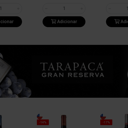
cionar
Adicionar
Adi
-14%
-17%