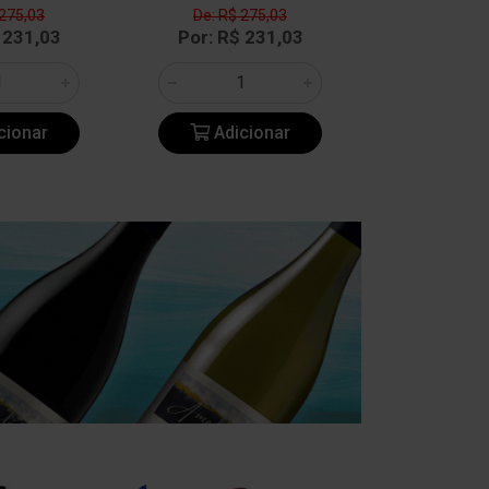
 275,03
De: R$ 275,03
De: R$ 
 231,03
Por: R$ 231,03
Por: R$
cionar
Adicionar
Adic