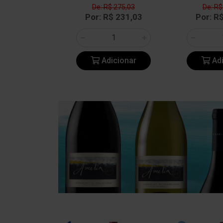
$ 545,08
De: R$ 275,03
De: R$
$ 457,87
Por: R$ 231,03
Por: R
icionar
Adicionar
Adi