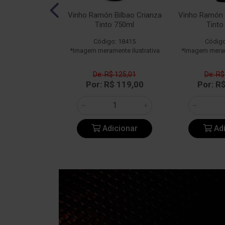
n Bilbao Rosé
Vinho Ramón Bilbao Crianza
Vinho Ramón 
50ml
Tinto 750ml
Tinto
o: 23182
Código: 18415
Código
ente ilustrativa
*Imagem meramente ilustrativa
*Imagem merame
$ 108,96
De: R$ 125,01
De: R$
$ 108,90
Por: R$ 119,00
Por: R
icionar
Adicionar
Adi