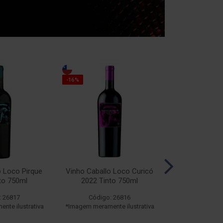
-16%
-16%
o Loco Pirque
Vinho Caballo Loco Curicó
Vinho Caballo
to 750ml
2022 Tinto 750ml
2019 Tin
: 26817
Código: 26816
Código:
nte ilustrativa
*Imagem meramente ilustrativa
*Imagem meramen