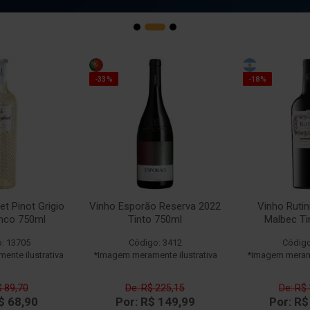
-33%
-18%
et Pinot Grigio
Vinho Esporão Reserva 2022
Vinho Rutin
anco 750ml
Tinto 750ml
Malbec Ti
: 13705
Código: 3412
Código
nte ilustrativa
*Imagem meramente ilustrativa
*Imagem merame
$ 89,70
De: R$ 225,15
De: R$
$ 68,90
Por: R$ 149,99
Por: R$