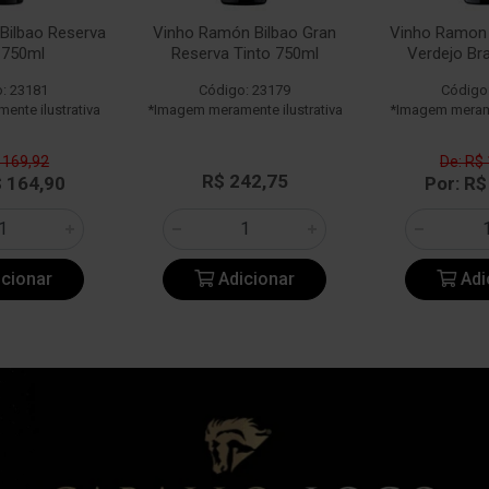
Bilbao Reserva
Vinho Ramón Bilbao Gran
Vinho Ramon 
 750ml
Reserva Tinto 750ml
Verdejo Br
: 23181
Código: 23179
Código
nte ilustrativa
*Imagem meramente ilustrativa
*Imagem merame
 169,92
De: R$
R$ 242,75
$ 164,90
Por: R$
cionar
Adicionar
Adi