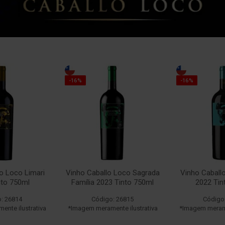
-16%
-16%
o Loco Limari
Vinho Caballo Loco Sagrada
Vinho Caball
nto 750ml
Família 2023 Tinto 750ml
2022 Tin
: 26814
Código: 26815
Código
nte ilustrativa
*Imagem meramente ilustrativa
*Imagem merame