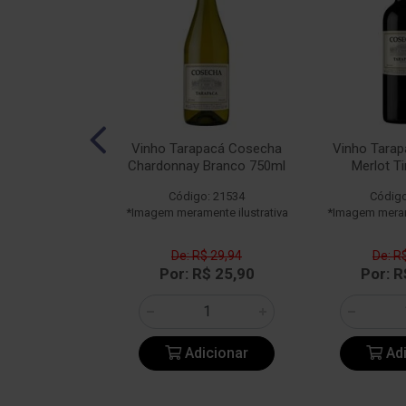
pacá 150 Anos
Vinho Tarapacá Cosecha
Vinho Tara
a Tinto 750ml
Chardonnay Branco 750ml
Merlot T
o: 25125
Código: 21534
Código
ente ilustrativa
*Imagem meramente ilustrativa
*Imagem merame
De: R$ 29,94
De: R
163,85
Por: R$ 25,90
Por: R
icionar
Adicionar
Adi