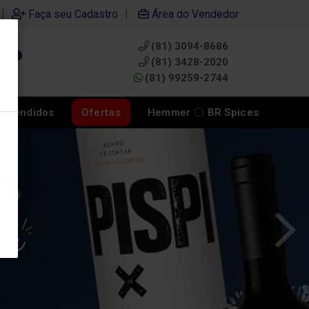
|
|
Faça seu Cadastro
Área do Vendedor
(81) 3094-8686
0
(81) 3428-2020
(81) 99259-2744
s Vendidos
Ofertas
Hemmer 〇 BR Spices