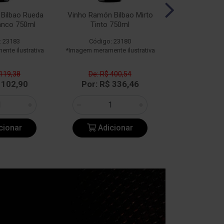
Bilbao Rueda
Vinho Ramón Bilbao Mirto
Vinho Ramón 
anco 750ml
Tinto 750ml
750
: 23183
Código: 23180
Código:
nte ilustrativa
*Imagem meramente ilustrativa
*Imagem meramen
 119,38
De: R$ 400,54
De: R$ 
 102,90
Por: R$ 336,46
Por: R$
cionar
Adicionar
Adic