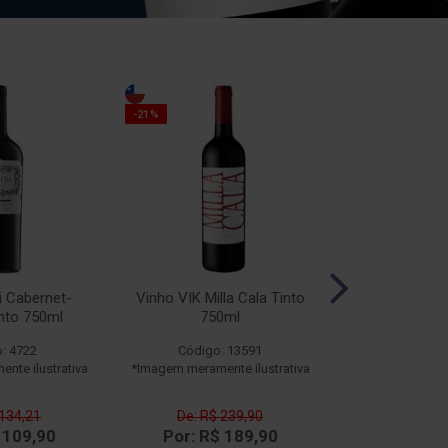
-10%
-21%
i Cabernet-
Vinho VIK Milla Cala Tinto
Vinho Esporão
nto 750ml
750ml
Branco
: 4722
Código: 13591
Código
nte ilustrativa
*Imagem meramente ilustrativa
*Imagem meramen
 134,21
De: R$ 239,90
De: R$ 
 109,90
Por: R$ 189,90
Por: R$