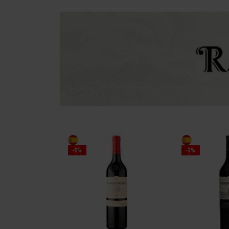
-5%
-3%