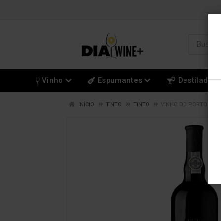
Vinho
Espumantes
Destilados
INÍCIO
TINTO
TINTO
VINHO DO PORTO TAYL