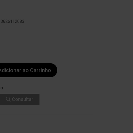
013626112083
dicionar ao Carrinho
ga
Consultar