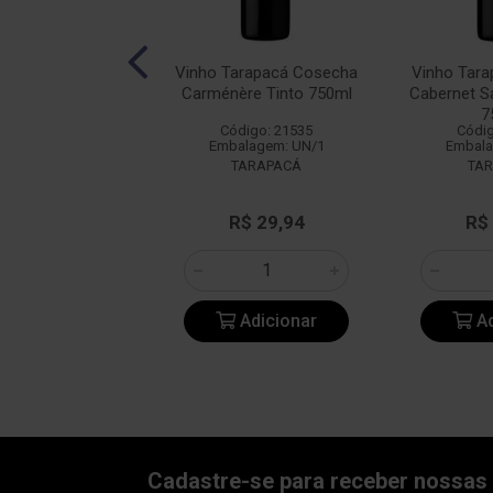
calhôa JP Azeitão
Vinho Tarapacá Cosecha
Vinho Tar
into 750ml
Carménère Tinto 750ml
Cabernet S
7
digo: 14349
Código: 21535
Códig
alagem: UN/1
Embalagem: UN/1
Embala
BACALHOA
TARAPACÁ
TA
e: R$ 47,18
R$ 29,94
R$
: R$ 36,90
Adicionar
Adicionar
Ad
Cadastre-se para receber nossas 