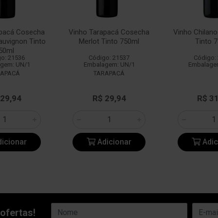
apacá Cosecha
Vinho Tarapacá Cosecha
Vinho Chilan
auvignon Tinto
Merlot Tinto 750ml
Tinto 
50ml
o: 21536
Código: 21537
Código:
gem: UN/1
Embalagem: UN/1
Embalage
RAPACÁ
TARAPACÁ
 29,94
R$ 29,94
R$ 3
icionar
Adicionar
Adic
ofertas!