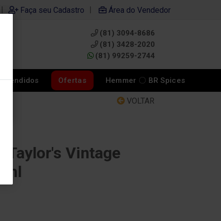
|
|
Faça seu Cadastro
Área do Vendedor
(81) 3094-8686
0
(81) 3428-2020
(81) 99259-2744
s Vendidos
Ofertas
Hemmer 〇 BR Spices
VOLTAR
 Taylor's Vintage
0ml