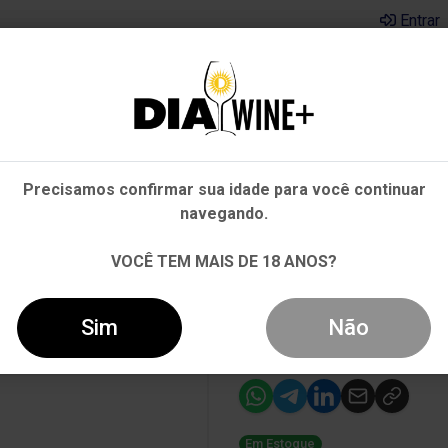
Entrar
Em que Estado você está?
Pernambuco
Cervejas
Kits
Departamentos
Mai
Precisamos confirmar sua idade para você continuar
Outros Estados
navegando.
OR'S VINTAGE 1994 TINTO 750ML
VOCÊ TEM MAIS DE 18 ANOS?
-16%
Vinho do Porto
Sim
Não
1994 Tinto 75
Em Estoque