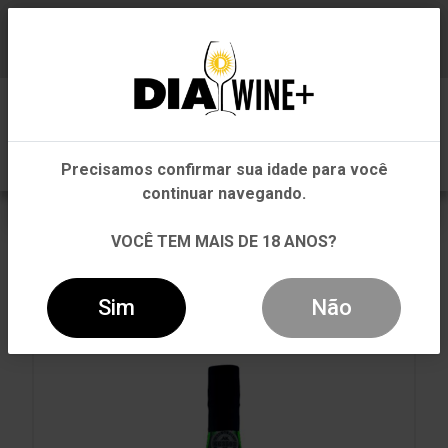
Em que Estado você está?
Baixe já nosso APP
0
Pernambuco
Precisamos confirmar sua idade para você
Outros Estados
continuar navegando.
VOLTAR
INÍCIO
TINTO
TINTO
VOCÊ TEM MAIS DE 18 ANOS?
VINHO DO PORTO BURMESTER 10 ANOS TAWNY
TINTO 375ML
Sim
Não