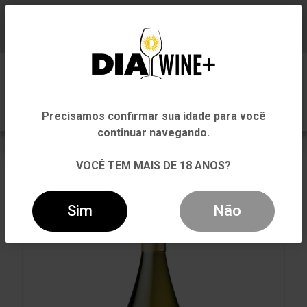
Em que Estado você está?
Baixe já nosso APP
0
Pernambuco
Precisamos confirmar sua idade para você
Outros Estados
continuar navegando.
VOLTAR
INÍCIO
BRANCO
BRANCO
VOCÊ TEM MAIS DE 18 ANOS?
VINHO DESTINO CHARDONNAY BRANCO 750ML
Sim
Não